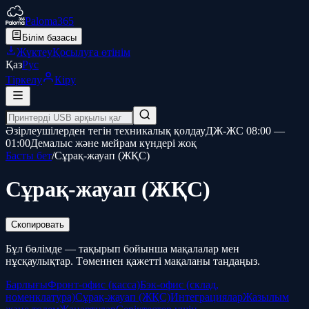
Paloma365
Білім базасы
Жүктеу
Қосылуға өтінім
Қаз
Рус
Тіркелу
Кіру
Әзірлеушілерден тегін техникалық қолдау
ДЖ-ЖС 08:00 —
01:00
Демалыс және мейрам күндері жоқ
Басты бет
/
Сұрақ-жауап (ЖҚС)
Сұрақ-жауап (ЖҚС)
Скопировать
Бұл бөлімде — тақырып бойынша мақалалар мен
нұсқаулықтар. Төменнен қажетті мақаланы таңдаңыз.
Барлығы
Фронт-офис (касса)
Бэк-офис (склад,
номенклатура)
Сұрақ-жауап (ЖҚС)
Интеграциялар
Жазылым