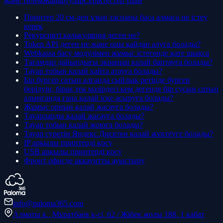
және төлем
Жаңартулар
Серіктестер үшін
Принтер 20 см-ден ұзын таспаны баса алмаса не істеу
керек
Рекурсивті калькуляция деген не?
Token API деген не және оны қайдан алуға болады?
Webkassa басу модулімен жұмыс істегенде қате шықса
Тағамдар дайындығы экранын қалай баптауға болады?
Тауар тобын қалай қайта атауға болады?
Бір бургер сатып алғанда сыйлық ретінде бургер
берілуін, бірақ тек мәзірдегі кем дегенде бір сусын сатып
алынғанда ғана қалай іске асыруға болады?
Жұмыс орнын қалай жасауға болады?
Тауарларды қалай жасауға болады?
Тауар тобын қалай жоюға болады?
Тауар суретін Яндекс.Дисктен қалай жүктеуге болады?
IP арқылы принтерді қосу
USB арқылы принтерді қосу
Фронт офисде аккаунтты ауыстыру
info@paloma365.com
Алматы қ., Мұратбаев к-сі, 62 / Жібек жолы 188, 1 қабат