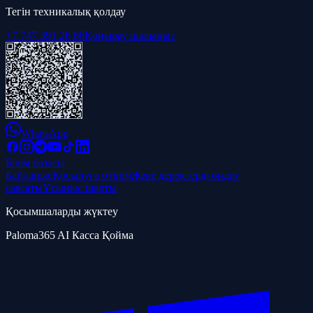
Тегін техникалық қолдау
+7 747 391 26 66
Қоңырау шалыңыз
WhatsApp
Білім базасы
Байланыс
Қосылуға өтінім
Жеке деректерді өңдеу
саясаты
Ұсыныс шарты
Қосымшаларды жүктеу
Paloma365 AI Касса Қойма