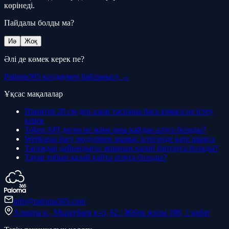
көрінеді.
Пайдалы болды ма?
Иә
Жоқ
Әлі де көмек керек пе?
Paloma365 қолдаумен байланысу →
Ұқсас мақалалар
Принтер 20 см-ден ұзын таспаны баса алмаса не істеу
керек
Token API деген не және оны қайдан алуға болады?
Webkassa басу модулімен жұмыс істегенде қате шықса
Тағамдар дайындығы экранын қалай баптауға болады?
Тауар тобын қалай қайта атауға болады?
info@paloma365.com
Алматы қ., Мұратбаев к-сі, 62 / Жібек жолы 188, 1 қабат