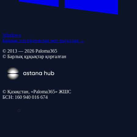
Windows
Барлық платформалар мен нұсқалар →
© 2013 — 2026 Paloma365
© Барлық құқықтар қорғалған
© Қазақстан, «Paloma365» ЖШС
БСН: 160 940 016 674