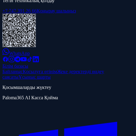
Тегін техникалық қолдау
+7 747 391 26 66
Қоңырау шалыңыз
WhatsApp
Білім базасы
Байланыс
Қосылуға өтінім
Жеке деректерді өңдеу
саясаты
Ұсыныс шарты
Қосымшаларды жүктеу
Paloma365 AI Касса Қойма