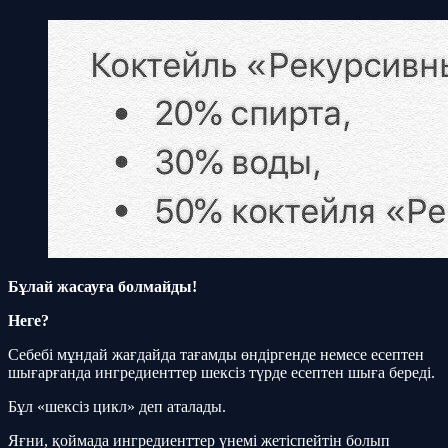
Бұлай жасауға болмайды!
Неге?
Себебі мұндай жағдайда тағамды өндіргенде немесе есептен
шығарғанда ингредиенттер шексіз түрде есептен шыға береді.
Бұл «шексіз цикл» деп аталады.
Яғни, қоймада ингредиенттер үнемі жетіспейтін болып