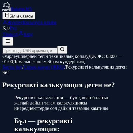
Paloma365
Білім базасы
Жүктеу
Қосылуға өтінім
Қаз
Рус
Тіркелу
Кіру
Әзірлеушілерден тегін техникалық қолдау
ДЖ-ЖС 08:00 —
01:00
Демалыс және мейрам күндері жоқ
Басты бет
/
Сұрақ-жауап (ЖҚС)
/
Рекурсивті калькуляция деген
не?
Рекурсивті калькуляция деген не?
Рекурсивті калькуляция — бұл қашан болатын
жағдай дайын тағам калькуляциясы
ингредиенттерде сол дайын тағамды қамтиды.
Бұл — рекурсивті
калькуляция: