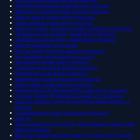
Чек принтерін қалай баптауға болады?
Этикетка принтерін қалай баптауға болады?
Штрихкод сканерін қалай баптауға болады?
Шотты аралас қалай төлеуге болады?
Ақша жәшігін қалай қосуға болады?
Кассада клиент депозитін қалай толықтыруға болады?
«Қашықтан қол жеткізу» қалай беруге болады?
«Қашықтан қол жеткізу» қалай беруге болады?
Шотты қалай бөлуге болады?
Шотты қалай бұғаттан шығаруға болады?
Болдырмауды қалай жасауға болады?
Тағамдарды қалай көшуге болады?
Синхрондауды қалай жасауға болады?
Қайтаруды қалай жасауға болады?
Қызметкерді қалай ауыстыруға болады?
Фронт-офис қалай орнатуға болады?
Компьютердің IP-мекенжайын қалай білуге болады?
«Аралас төлем» функциясын қалай қосуға болады
Кассада (бөлшек сауда) қалдықтарды қалай көрсетуге
болады?
Сертификатпен қалай пайдалануға болады?
Кассир
Басқа компьютерден қосылу үшін mariadb қолмен қалай
баптауға болады
Масса-К таразыдан фронт офиске салмақ беруді баптау