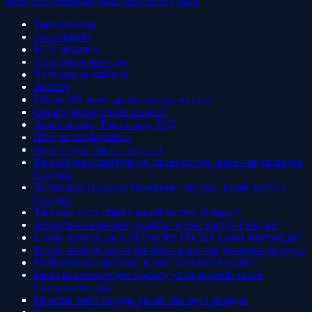
және төлем
Жаңартулар
Серіктестер үшін
Тарификатор
Зал әкімшісі
M+N акциясы
Үстелдерді брондау
Үстелдер дизайнері
Жеткізу
Paloma365 және драйверлерді жүктеу
Орнату кезінде қате шықса!
Этикеткалар, Таразылар, ТСД
Шот төлем формасы
Фронт офис басты терезесі
Тауарларға ескертулерді қалай қосуға және пайдалануға
болады?
Жаһандық тауарлар базасынан тауарды қалай қосуға
болады?
Тауарды стоп-тізімге қалай қосуға болады?
Этикеткаға күн мен уақытты қалай қосуға болады?
Сатып алушы дисплеі Posiflex PD-320 қалай бапталады?
Комбо-мәзірді қалай баптауға және пайдалануға болады?
Мейрамхана картасын қалай баптауға болады?
Басқа компьютерден қосылу үшін mariadb қалай
баптауға болады
Бірнеше чекті басуды қалай баптауға болады