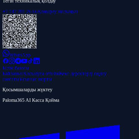
Тегін техникалық қолдау
+7 747 391 26 66
Қоңырау шалыңыз
WhatsApp
Білім базасы
Байланыс
Қосылуға өтінім
Жеке деректерді өңдеу
саясаты
Ұсыныс шарты
Қосымшаларды жүктеу
Paloma365 AI Касса Қойма