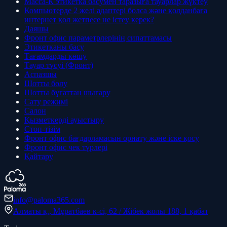
Масса-К этикетка басумен таразыға тауарлар жүктеу
Компьютерде 2 желі адаптері болса және қолданбаға
интернет қол жетпесе не істеу керек?
Даяшы
Фронт офис параметрлерінің сипаттамасы
Этикетканы басу
Тағамдарды көшу
Тауар түсуі (Фронт)
Аспазшы
Шотты бөлу
Шотты бұғаттан шығару
Сату режимі
Салон
Қызметкерді ауыстыру
Стоп-тізім
Фронт офис бағдарламасын орнату және іске қосу
Фронт офис чек түрлері
Қайтару
info@paloma365.com
Алматы қ., Мұратбаев к-сі, 62 / Жібек жолы 188, 1 қабат