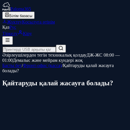
Paloma365
Білім базасы
Жүктеу
Қосылуға өтінім
Қаз
Рус
Тіркелу
Кіру
Әзірлеушілерден тегін техникалық қолдау
ДЖ-ЖС 08:00 —
01:00
Демалыс және мейрам күндері жоқ
Басты бет
/
Фронт-офис (касса)
/
Қайтаруды қалай жасауға
болады?
Қайтаруды қалай жасауға болады?