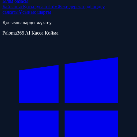
Білім базасы
Байланыс
Қосылуға өтінім
Жеке деректерді өңдеу
саясаты
Ұсыныс шарты
Қосымшаларды жүктеу
Paloma365 AI Касса Қойма