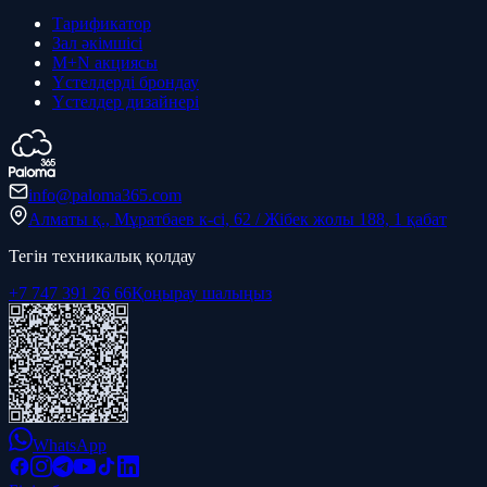
Тарификатор
Зал әкімшісі
M+N акциясы
Үстелдерді брондау
Үстелдер дизайнері
info@paloma365.com
Алматы қ., Мұратбаев к-сі, 62 / Жібек жолы 188, 1 қабат
Тегін техникалық қолдау
+7 747 391 26 66
Қоңырау шалыңыз
WhatsApp