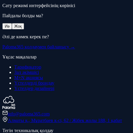
Сату режимі интерфейсінің көрінісі
Пайдалы болды ма?
Иә
Жоқ
Әлі де көмек керек пе?
Paloma365 қолдаумен байланысу →
Ұқсас мақалалар
Тарификатор
Зал әкімшісі
M+N акциясы
Үстелдерді брондау
Үстелдер дизайнері
info@paloma365.com
Алматы қ., Мұратбаев к-сі, 62 / Жібек жолы 188, 1 қабат
Тегін техникалық қолдау