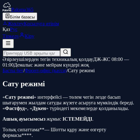
Paloma365
Білім базасы
Жүктеу
Қосылуға өтінім
Қаз
Рус
Тіркелу
Кіру
Әзірлеушілерден тегін техникалық қолдау
ДЖ-ЖС 08:00 —
01:00
Демалыс және мейрам күндері жоқ
Басты бет
/
Фронт-офис (касса)
/
Сату режимі
Сату режимі
«
Сату режимі
» интерфейсі — төлем чегін лезде басып
шығарумен жылдам сатуды жүзеге асыруға мүмкіндік береді.
«
Фастфуд
», «
Дүкен
» түріндегі мекемелерде қолданылады.
Ашық ауысымсыз
жұмыс
ІСТЕМЕЙДІ
.
Толық сипаттама**— Шотты құру және өзгерту
формасы****.