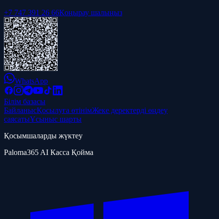
+7 747 391 26 66
Қоңырау шалыңыз
WhatsApp
Білім базасы
Байланыс
Қосылуға өтінім
Жеке деректерді өңдеу
саясаты
Ұсыныс шарты
Қосымшаларды жүктеу
Paloma365 AI Касса Қойма