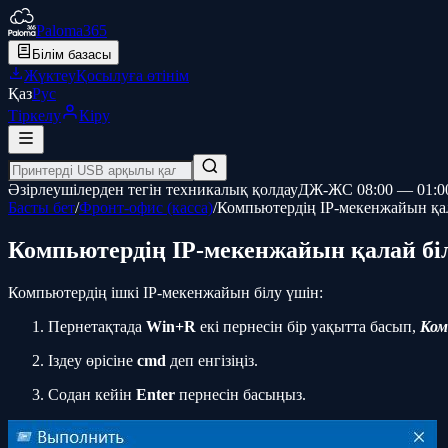
Paloma365
Білім базасы
Жүктеу
Қосылуға өтінім
Қаз
Рус
Тіркелу
Кіру
Әзірлеушілерден тегін техникалық қолдау
ДЖ-ЖС 08:00 — 01:0
Басты бет
/
Фронт-офис (касса)
/
Компьютердің IP-мекенжайын қал
Компьютердің IP-мекенжайын қалай бі
Компьютердің ішкі IP-мекенжайын білу үшін:
Пернетақтада
Win+R
екі пернесін бір уақытта басып,
Ком
Іздеу өрісіне
cmd
деп енгізіңіз.
Содан кейін
Enter
пернесін басыңыз.