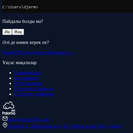
Пайдалы болды ма?
Иә
Жоқ
Әлі де көмек керек пе?
Paloma365 қолдаумен байланысу →
Ұқсас мақалалар
Тарификатор
Зал әкімшісі
M+N акциясы
Үстелдерді брондау
Үстелдер дизайнері
info@paloma365.com
Алматы қ., Мұратбаев к-сі, 62 / Жібек жолы 188, 1 қабат