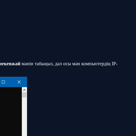
мекенжай
мәнін табыңыз, дәл осы мән компьютердің IP-