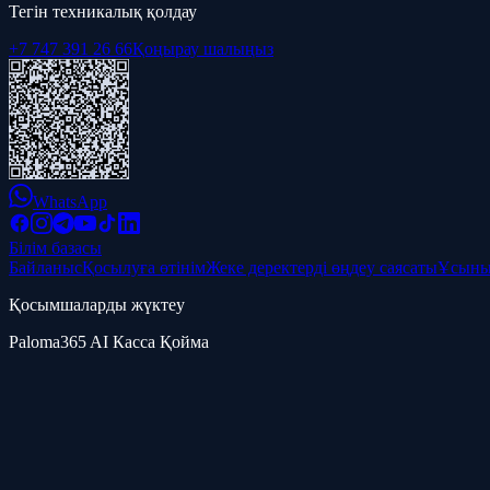
Тегін техникалық қолдау
+7 747 391 26 66
Қоңырау шалыңыз
WhatsApp
Білім базасы
Байланыс
Қосылуға өтінім
Жеке деректерді өңдеу саясаты
Ұсыны
Қосымшаларды жүктеу
Paloma365 AI Касса Қойма