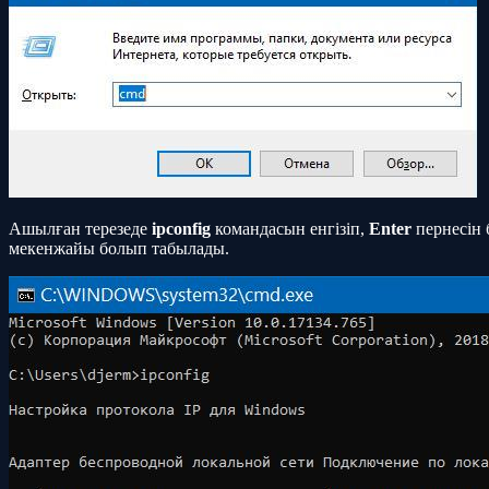
Ашылған терезеде
ipconfig
командасын енгізіп,
Enter
пернесін 
мекенжайы болып табылады.