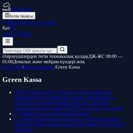
Paloma365
Білім базасы
Жүктеу
Қосылуға өтінім
Қаз
Рус
Тіркелу
Кіру
Әзірлеушілерден тегін техникалық қолдау
ДЖ-ЖС 08:00 —
01:00
Демалыс және мейрам күндері жоқ
Басты бет
/
Интеграциялар
/
Green Kassa
Green Kassa
Назар аударыңыз!!! Алдын ала интеграция үшін
авторизация деректерін алу қажет, атап айтқанда
Кассаның Зауыттық Нөмірі мен API_KEY (бұл
деректерді қызмет көрсетуші ОТО-дан алуға болады)
1. Paloma365-те интеграцияны баптау
1.1. Модульдерді баптауға өтіңіз 1.2. Қажетті жұмыс
орнында GREEnKassa құсбелгісін қойып, өзгерістерді
сақтаңыз