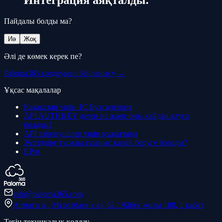
Интеграция аяқталды.
Пайдалы болды ма?
Иә
Жоқ
Әлі де көмек керек пе?
Paloma365 қолдаумен байланысу →
Ұқсас мақалалар
Қазақстан үшін 1С Бухгалтерия
API AUTHKEY деген не және оны қайдан алуға
болады?
API әзірлеушілер үшін құжаттама
Жетілдіру туралы ұсыныс қалай беруге болады?
EPos
info@paloma365.com
Алматы қ., Мұратбаев к-сі, 62 / Жібек жолы 188, 1 қабат
Тегін техникалық қолдау