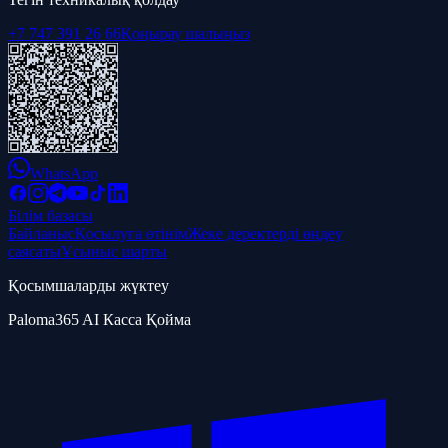
+7 747 391 26 66
Қоңырау шалыңыз
WhatsApp
Білім базасы
Байланыс
Қосылуға өтінім
Жеке деректерді өңдеу
саясаты
Ұсыныс шарты
Қосымшаларды жүктеу
Paloma365 AI Касса Қойма