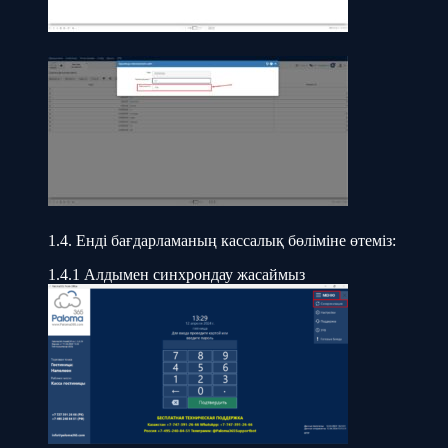
1.4. Енді бағдарламаның кассалық бөліміне өтеміз:
1.4.1 Алдымен синхрондау жасаймыз