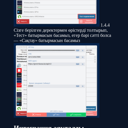
1.4.4
Сізге берілген деректермен өрістерді толтырып,
«Тест» батырмасын басамыз, егер бәрі сәтті болса
— «Сақтау» батырмасын басамыз