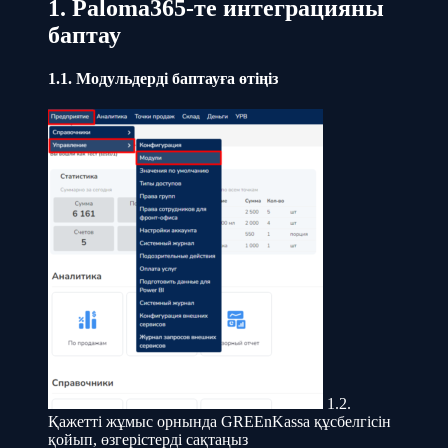
1. Paloma365-те интеграцияны
баптау
1.1. Модульдерді баптауға өтіңіз
1.2.
Қажетті жұмыс орнында GREEnKassa құсбелгісін
қойып, өзгерістерді сақтаңыз