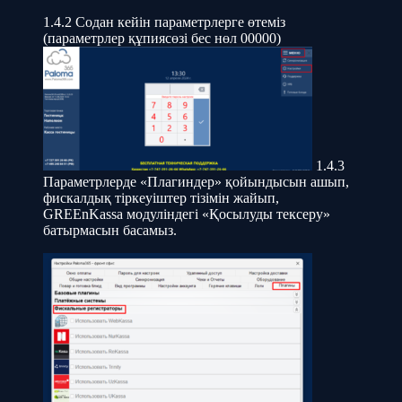
1.4.2 Содан кейін параметрлерге өтеміз
(параметрлер құпиясөзі бес нөл 00000)
1.4.3
Параметрлерде «Плагиндер» қойындысын ашып,
фискалдық тіркеуіштер тізімін жайып,
GREEnKassa модуліндегі «Қосылуды тексеру»
батырмасын басамыз.