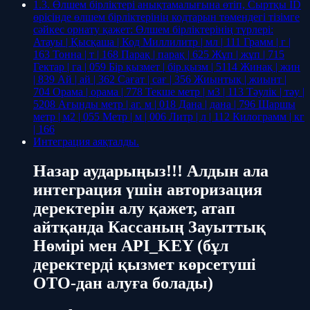
1.3. Өлшем бірліктері анықтамалығына өтіп, Сыртқы ID
өрісінде өлшем бірліктерінің кодтарын төмендегі тізімге
сәйкес орнату қажет: Өлшем бірліктерінің түрлері:
Атауы | Қысқаша | Код Миллилитр | мл | 111 Грамм | г |
163 Тонна | т | 168 Парақ | парақ | 625 Жұп | жұп | 715
Гектар | га | 059 Бір қызмет | бір.қызм | 5114 Жинақ | жин
| 839 Ай | ай | 362 Сағат | сағ | 356 Жиынтық | жиынт |
704 Орама | орама | 778 Текше метр | м3 | 113 Тәулік | тәу |
5208 Ағынды метр | аг. м | 018 Дана | дана | 796 Шаршы
метр | м2 | 055 Метр | м | 006 Литр | л | 112 Килограмм | кг
| 166
Интеграция аяқталды.
Назар аударыңыз!!! Алдын ала
интеграция үшін авторизация
деректерін алу қажет, атап
айтқанда Кассаның Зауыттық
Нөмірі мен API_KEY (бұл
деректерді қызмет көрсетуші
ОТО-дан алуға болады)