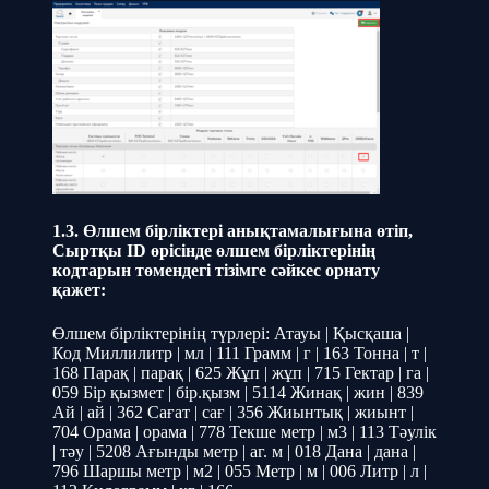
1.3. Өлшем бірліктері анықтамалығына өтіп,
Сыртқы ID өрісінде өлшем бірліктерінің
кодтарын төмендегі тізімге сәйкес орнату
қажет:
Өлшем бірліктерінің түрлері: Атауы | Қысқаша |
Код Миллилитр | мл | 111 Грамм | г | 163 Тонна | т |
168 Парақ | парақ | 625 Жұп | жұп | 715 Гектар | га |
059 Бір қызмет | бір.қызм | 5114 Жинақ | жин | 839
Ай | ай | 362 Сағат | сағ | 356 Жиынтық | жиынт |
704 Орама | орама | 778 Текше метр | м3 | 113 Тәулік
| тәу | 5208 Ағынды метр | аг. м | 018 Дана | дана |
796 Шаршы метр | м2 | 055 Метр | м | 006 Литр | л |