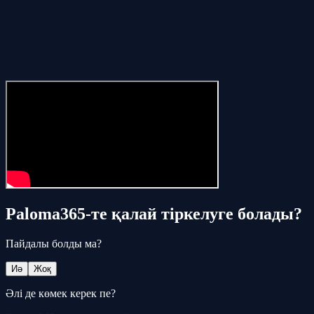
Paloma365-те қалай тіркелуге болады?
Пайдалы болды ма?
Иә
Жоқ
Әлі де көмек керек пе?