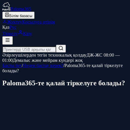
Paloma365
Білім базасы
Жүктеу
Қосылуға өтінім
Қаз
Рус
Тіркелу
Кіру
Әзірлеушілерден тегін техникалық қолдау
ДЖ-ЖС 08:00 —
01:00
Демалыс және мейрам күндері жоқ
Басты бет
/
Неден бастау керек?
/
Paloma365-те қалай тіркелуге
болады?
Paloma365-те қалай тіркелуге болады?