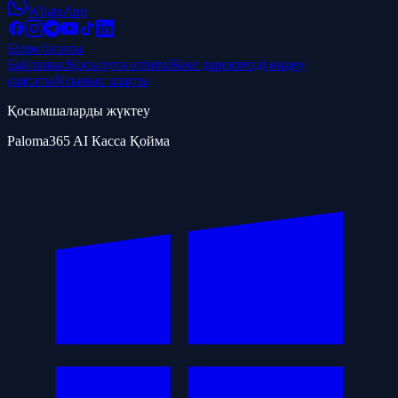
WhatsApp
Білім базасы
Байланыс
Қосылуға өтінім
Жеке деректерді өңдеу
саясаты
Ұсыныс шарты
Қосымшаларды жүктеу
Paloma365 AI Касса Қойма