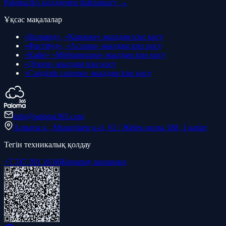
Paloma365 қолдаумен байланысу →
Ұқсас мақалалар
«Бильярд», «Караоке» жылдам іске қосу
«Фастфуд», «Асхана» жылдам іске қосу
«Кафе» «Мейрамхана» жылдам іске қосу
«Дүкен» жылдам іске қосу
«Сәнділік салоны» жылдам іске қосу
info@paloma365.com
Алматы қ., Мұратбаев к-сі, 62 / Жібек жолы 188, 1 қабат
Тегін техникалық қолдау
+7 747 391 26 66
Қоңырау шалыңыз