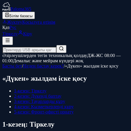
Paloma365
Білім базасы
Жүктеу
Қосылуға өтінім
Қаз
Рус
Тіркелу
Кіру
Әзірлеушілерден тегін техникалық қолдау
ДЖ-ЖС 08:00 —
01:00
Демалыс және мейрам күндері жоқ
Басты бет
/
Неден бастау керек?
/
«Дүкен» жылдам іске қосу
«Дүкен» жылдам іске қосу
1-кезең: Тіркелу
2-кезең: Дүкенді баптау
3-кезең: Тауарларды құру
4-кезең: Қызметкерлерді құру
5-кезең: Фронт-офисті орнату
1-кезең: Тіркелу