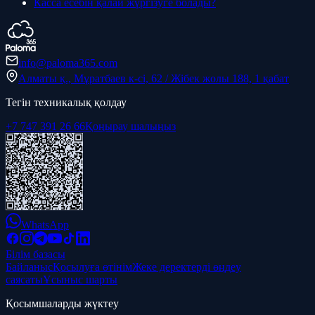
Касса есебін қалай жүргізуге болады?
info@paloma365.com
Алматы қ., Мұратбаев к-сі, 62 / Жібек жолы 188, 1 қабат
Тегін техникалық қолдау
+7 747 391 26 66
Қоңырау шалыңыз
WhatsApp
Білім базасы
Байланыс
Қосылуға өтінім
Жеке деректерді өңдеу
саясаты
Ұсыныс шарты
Қосымшаларды жүктеу