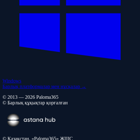
Windows
Барлық платформалар мен нұсқалар →
© 2013 — 2026 Paloma365
© Барлық құқықтар қорғалған
© Қазақстан, «Paloma365» ЖШС