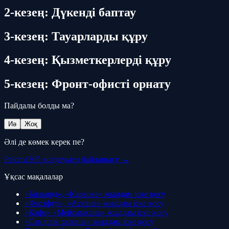
2-кезең: Дүкенді баптау
3-кезең: Тауарларды құру
4-кезең: Қызметкерлерді құру
5-кезең: Фронт-офисті орнату
Пайдалы болды ма?
Иә
Жоқ
Әлі де көмек керек пе?
Paloma365 қолдаумен байланысу →
Ұқсас мақалалар
«Бильярд», «Караоке» жылдам іске қосу
«Фастфуд», «Асхана» жылдам іске қосу
«Кафе» «Мейрамхана» жылдам іске қосу
«Сәнділік салоны» жылдам іске қосу