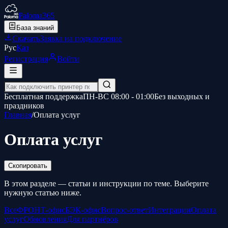
Paloma365
База знаний
Скачать
Заявка на подключение
Рус
Қаз
Регистрация
Войти
Бесплатная поддержка
ПН-ВС 08:00 - 01:00
Без выходных и
праздников
Главная
/
Оплата услуг
Оплата услуг
Скопировать
В этом разделе — статьи и инструкции по теме. Выберите
нужную статью ниже.
Все
ФРОНТ-офис
БЭК-офис
Вопрос-ответ
Интеграции
Оплата
услуг
Обновления
Для партнёров