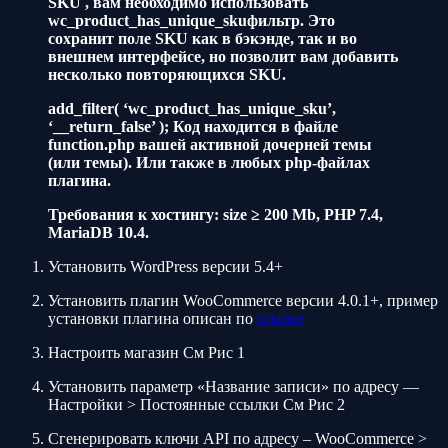
SKU , вам необходимо использовать
wc_product_has_unique_skuфильтр. Это
сохранит поле SKU как в бэкэнде, так и во
внешнем интерфейсе, но позволит вам добавить
несколько повторяющихся SKU.
add_filter( ‘wc_product_has_unique_sku’,
‘__return_false’ );
Код находится в файле
function.php вашей активной дочерней темы
(или темы). Или также в любых php-файлах
плагина.
Требования к хостингу: size ≥ 200 Mb, PHP 7.4,
MariaDB 10.4.
Установить WordPress версии 5.4+
Установить плагин WooCommerce версии 4.0.1+, пример
установки плагина описан по
ссылке
Настроить магазин См Рис 1
Установить параметр «Название записи» по адресу —
Настройки > Постоянные ссылки См Рис 2
Сгенерировать ключи API по адресу – WooCommerce >