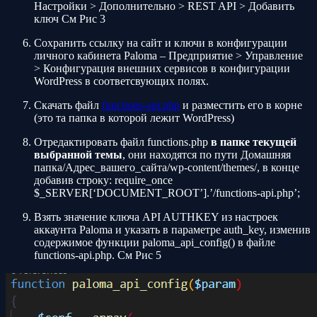
Настройки > Дополнительно > REST API > Добавить
ключ См Рис 3
Сохранить ссылку на сайт и ключи в конфигурации
личного кабинета Paloma – Предприятие > Управление
> Конфигурация внешних сервисов в конфигурации
WordPress в соответсвующих полях.
Скачать файл
functions-api.php
и разместить его в корне
(это та папка в которой лежит WordPress)
Отредактировать файл functions.php
в папке текущей
выбранной темы
, они находятся по пути Домашняя
папка/Адрес_вашего_сайта/wp-content/themes/, в конце
добавив строку: require_once
$_SERVER[‘DOCUMENT_ROOT’].’/functions-api.php’;
Взять значение ключа API AUTHKEY из настроек
аккаунта Paloma и указать в параметре auth_key, изменив
содержимое функции paloma_api_config() в файле
functions-api.php. См Рис 5