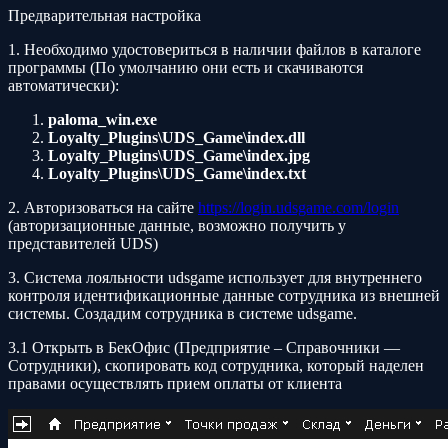
Предварительная настройка
1. Необходимо удостовериться в наличии файлов в каталоге
программы (По умолчанию они есть и скачиваются
автоматически):
paloma_win.exe
Loyalty_Plugins\UDS_Game\index.dll
Loyalty_Plugins\UDS_Game\index.jpg
Loyalty_Plugins\UDS_Game\index.txt
2. Авторизоваться на сайте
https://login.udsgame.com/login
(авторизационные данные, возможно получить у
представителей UDS)
3. Система лояльности udsgame использует для внутреннего
контроля идентификационные данные сотрудника из внешней
системы. Создадим сотрудника в системе udsgame.
3.1 Открыть в БекОфис (Предприятие – Справочники —
Сотрудники), скопировать код сотрудника, который наделен
правами осуществлять прием оплаты от клиента