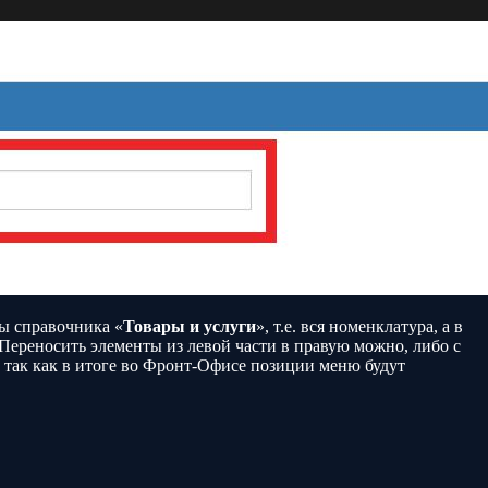
ты справочника «
Товары и услуги
», т.е. вся номенклатура, а в
Переносить элементы из левой части в правую можно, либо с
 так как в итоге во Фронт-Офисе позиции меню будут