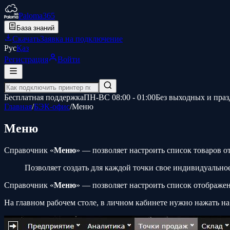
Paloma365
База знаний
Скачать
Заявка на подключение
Рус
Қаз
Регистрация
Войти
Бесплатная поддержка
ПН-ВС 08:00 - 01:00
Без выходных и пра
Главная
/
БЭК-офис
/
Меню
Меню
Справочник «
Меню
» — позволяет настроить список товаров 
Позволяет создать для каждой точки свое индивидуально
Справочник «
Меню
» — позволяет настроить список отображе
На главном рабочем столе, в личном кабинете нужно нажать на