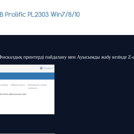
е Фискалдық принтерді пайдалану мен Ауысымды жабу кезінде Z-