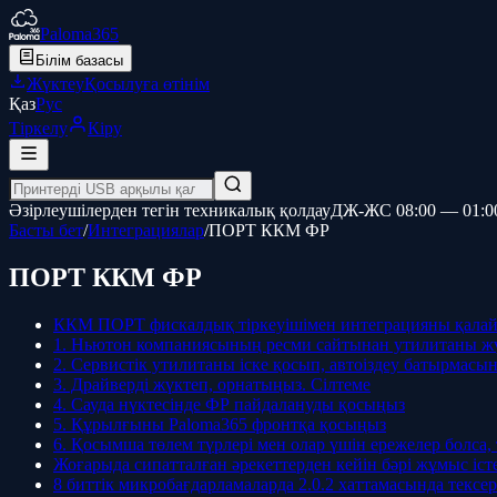
Paloma365
Білім базасы
Жүктеу
Қосылуға өтінім
Қаз
Рус
Тіркелу
Кіру
Әзірлеушілерден тегін техникалық қолдау
ДЖ-ЖС 08:00 — 01:0
Басты бет
/
Интеграциялар
/
ПОРТ ККМ ФР
ПОРТ ККМ ФР
ККМ ПОРТ фискалдық тіркеуішімен интеграцияны қалай 
1. Ньютон компаниясының ресми сайтынан утилитаны жүк
2. Сервистік утилитаны іске қосып, автоіздеу батырмасы
3. Драйверді жүктеп, орнатыңыз. Сілтеме
4. Сауда нүктесінде ФР пайдалануды қосыңыз
5. Құрылғыны Paloma365 фронтқа қосыңыз
6. Қосымша төлем түрлері мен олар үшін ережелер болса,
Жоғарыда сипатталған әрекеттерден кейін бәрі жұмыс істеу
8 биттік микробағдарламаларда 2.0.2 хаттамасында тексер