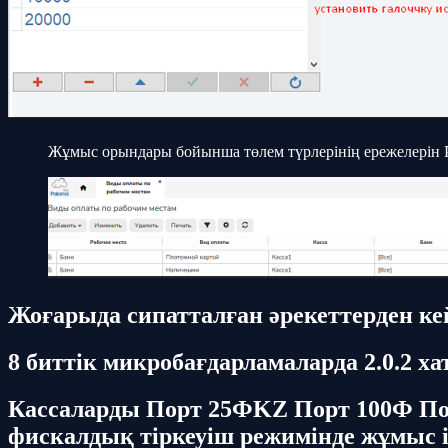
Жұмыс орындары бойынша төлем түрлерінің ережелерін P
Жоғарыда сипатталған әрекеттерден кейі
8 биттік микробағдарламаларда 2.0.2 ха
Кассаларды Порт 25Ф
KZ Порт 100Ф По
фискалдық тіркеуіш режимінде жұмыс і