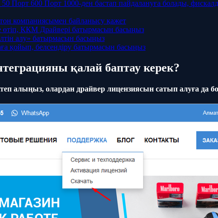
 Порт 600 Порт 1000-ден бастап пайдалануға болады, фискалды
ьютон компаниясымен байланысу қажет
не өтіп, ККМ Драйвері батырмасын басыңыз
кілтін алу» батырмасын басыңыз
итаға қойып, белсендіру батырмасын басыңыз
теграцияны қалай баптау керек?
 алыңыз, олардан драйвер лицензиясын сатып алуға да бола