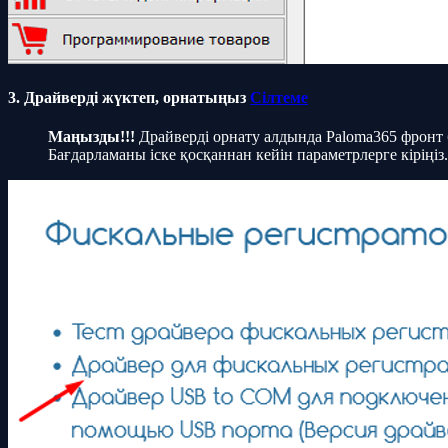
3. Драйверді жүктеп, орнатыңыз
Сілтеме
Маңызды!!!
Драйверді орнату алдында Paloma365 фронт б
Бағдарламаны іске қосқаннан кейін параметрлерге кіріңіз.