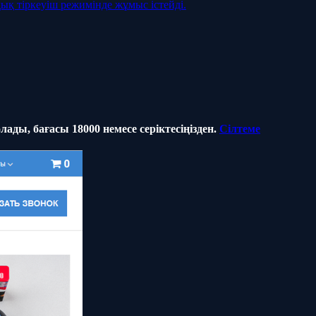
қ тіркеуіш режимінде жұмыс істейді.
ды, бағасы 18000 немесе серіктесіңізден.
Сілтеме