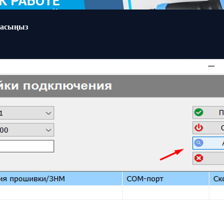
 басыңыз