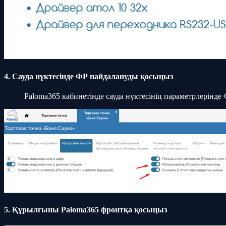
4. Сауда нүктесінде ФР пайдалануды қосыңыз
Paloma365 кабинетінде сауда нүктесінің параметрлерінд
5. Құрылғыны Paloma365 фронтқа қосыңыз