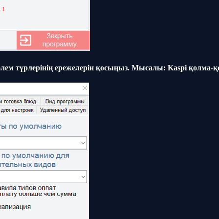
төлем түрлерінің ережелерін қосыңыз. Мысалы: Kaspi қолма-