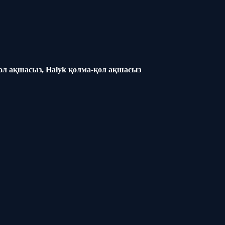
қол ақшасыз, Halyk қолма-қол ақшасыз