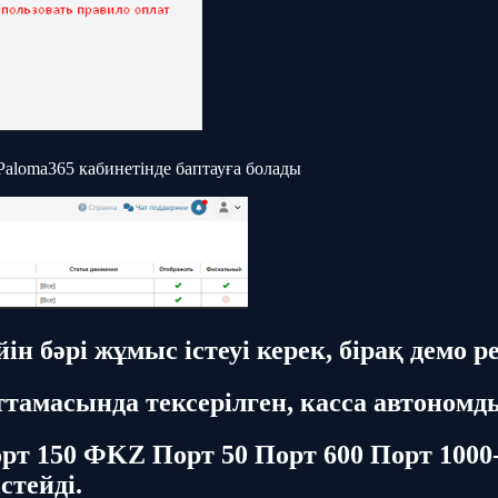
aloma365 кабинетінде баптауға болады
н бәрі жұмыс істеуі керек, бірақ демо ре
ттамасында тексерілген, касса автономды
рт 150 Ф
KZ Порт 50 Порт 600 Порт 1000
стейді.