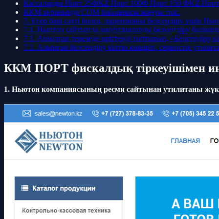
Кассаларды Порт 25ФKZ Порт 100Ф Порт 150 ФKZ Порт 50
ККМ экранында COM байланысы жануы тиіс.
7. Егер бәрі сәтті болса, лицензияны белсендіру үшін Н
7.1. Ньютон сайтында лицензияларды белсендіру бөлімі
7.1. Ашылған терезеде өрістерді толтырып, «Белсендіру 
7.1. Алынған белсендіру кілтін көшіріп, сервистік утил
ККМ ПОРТ фискалдық тіркеуішімен ин
1. Ньютон компаниясының ресми сайтынан утилитаны жүктеп