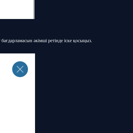
бағдарламасын әкімші ретінде іске қосыңыз.