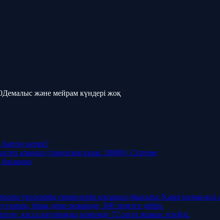
0
Демалыс және мейрам күндері жоқ
баптау керек?
теп алыңыз (лицензия құны: 18000). Сілтеме
н басыңыз
 төлем түрлерінің ережелерін қосыңыз (мысалы: Kaspi қолма-қол
і керек, бірақ демо режимде, 100 теңгеге дейін.
ілген, касса автономды режимде 72 сағат жұмыс істейді.