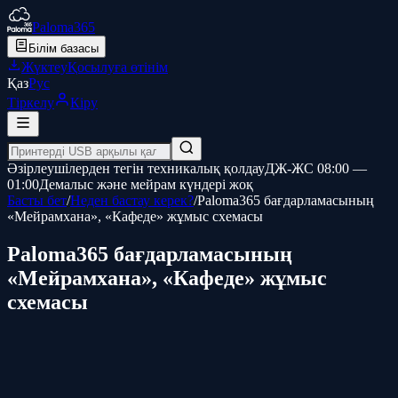
Paloma365
Білім базасы
Жүктеу
Қосылуға өтінім
Қаз
Рус
Тіркелу
Кіру
Әзірлеушілерден тегін техникалық қолдау
ДЖ-ЖС 08:00 —
01:00
Демалыс және мейрам күндері жоқ
Басты бет
/
Неден бастау керек?
/
Paloma365 бағдарламасының
«Мейрамхана», «Кафеде» жұмыс схемасы
Paloma365 бағдарламасының
«Мейрамхана», «Кафеде» жұмыс
схемасы