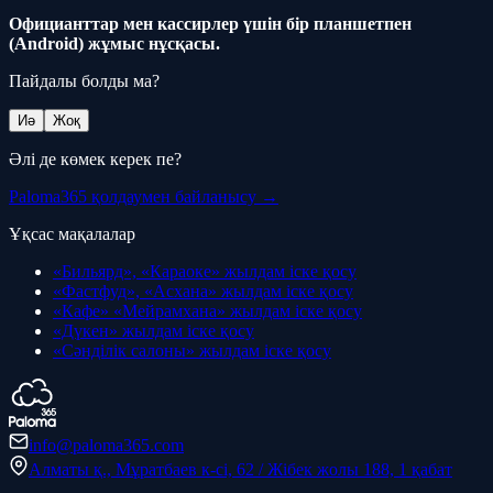
Официанттар мен кассирлер үшін бір планшетпен
(Android) жұмыс нұсқасы.
Пайдалы болды ма?
Иә
Жоқ
Әлі де көмек керек пе?
Paloma365 қолдаумен байланысу →
Ұқсас мақалалар
«Бильярд», «Караоке» жылдам іске қосу
«Фастфуд», «Асхана» жылдам іске қосу
«Кафе» «Мейрамхана» жылдам іске қосу
«Дүкен» жылдам іске қосу
«Сәнділік салоны» жылдам іске қосу
info@paloma365.com
Алматы қ., Мұратбаев к-сі, 62 / Жібек жолы 188, 1 қабат