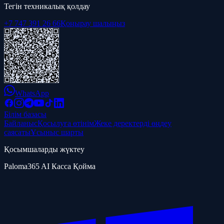
Тегін техникалық қолдау
+7 747 391 26 66
Қоңырау шалыңыз
WhatsApp
Білім базасы
Байланыс
Қосылуға өтінім
Жеке деректерді өңдеу
саясаты
Ұсыныс шарты
Қосымшаларды жүктеу
Paloma365 AI Касса Қойма