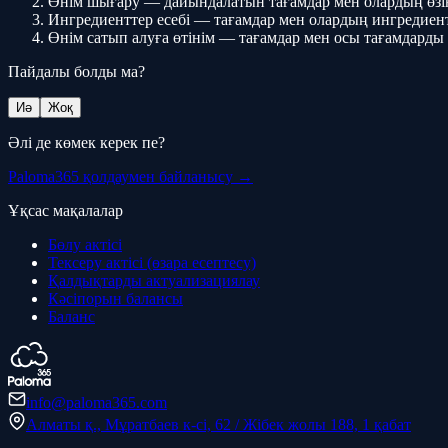
Өнім шығару — дайындалатын тағамдар мен олардың өзін
Ингредиенттер есебі — тағамдар мен олардың ингредиент
Өнім сатып алуға өтінім — тағамдар мен осы тағамдарды 
Пайдалы болды ма?
Иә
Жоқ
Әлі де көмек керек пе?
Paloma365 қолдаумен байланысу →
Ұқсас мақалалар
Бөлу актісі
Тексеру актісі (өзара есептесу)
Қалдықтарды актуализациялау
Кәсіпорын балансы
Баланс
info@paloma365.com
Алматы қ., Мұратбаев к-сі, 62 / Жібек жолы 188, 1 қабат