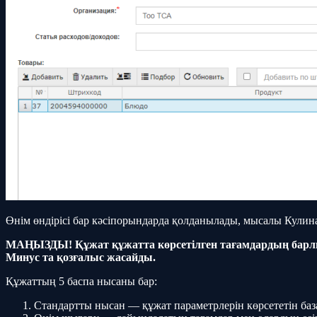
Өнім өндірісі бар кәсіпорындарда қолданылады, мысалы Кулина
МАҢЫЗДЫ! Құжат құжатта көрсетілген тағамдардың барлық 
Минус та қозғалыс жасайды.
Құжаттың 5 баспа нысаны бар:
Стандартты нысан — құжат параметрлерін көрсететін баз