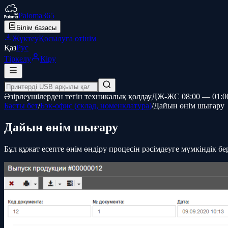
Paloma365
Білім базасы
Жүктеу
Қосылуға өтінім
Қаз
Рус
Тіркелу
Кіру
Әзірлеушілерден тегін техникалық қолдау
ДЖ-ЖС 08:00 — 01:0
Басты бет
/
Бэк-офис (склад, номенклатура)
/
Дайын өнім шығару
Дайын өнім шығару
Бұл құжат есепте өнім өндіру процесін рәсімдеуге мүмкіндік б