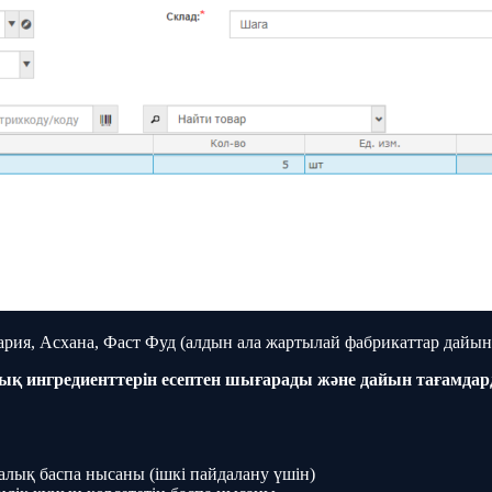
рия, Асхана, Фаст Фуд (алдын ала жартылай фабрикаттар дайынд
ингредиенттерін есептен шығарады және дайын тағамдарды 
алық баспа нысаны (ішкі пайдалану үшін)