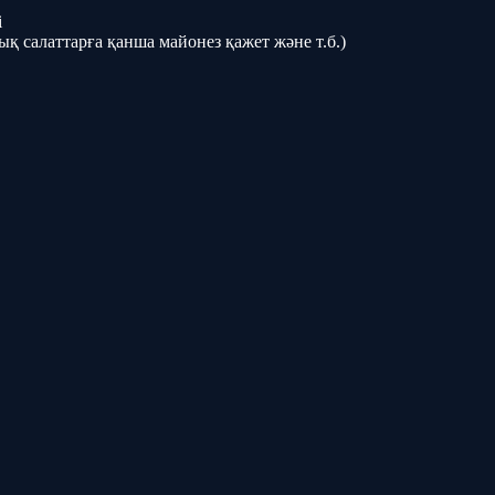
і
қ салаттарға қанша майонез қажет және т.б.)