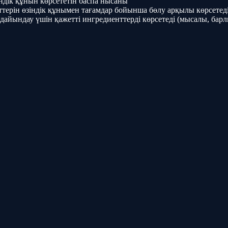
дік құнын көрсететін баспа нысаны
терін өзіндік құнымен тағамдар бойынша бөлу арқылы көрсетед
дайындау үшін қажетті ингредиенттерді көрсетеді (мысалы, барлы