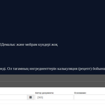
0
Демалыс және мейрам күндері жоқ
ереді. Ол тағамның ингредиенттерін калькуляция (рецепт) бойын