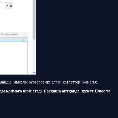
айды, мысалы бургерге арналған котлеттер) және т.б.
қоймаға кіріс етеді. Басқаша айтқанда, құжат Плюс та,