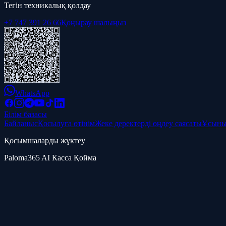
Тегін техникалық қолдау
+7 747 391 26 66
Қоңырау шалыңыз
WhatsApp
Білім базасы
Байланыс
Қосылуға өтінім
Жеке деректерді өңдеу саясаты
Ұсыны
Қосымшаларды жүктеу
Paloma365 AI Касса Қойма