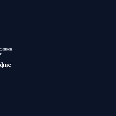
здников
с
офис