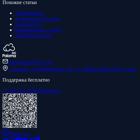
Похожие статьи
Тарификатор
Администратор зала
Акция M+N
Бронирование столов
Дизайнер столов
info@paloma365.com
г. Алматы, ул. Муратбаева, 62 / ул. Жибек Жолы 188, 1 этаж
Поддержка бесплатно
+7 747 391 26 66
Позвонить
WhatsApp