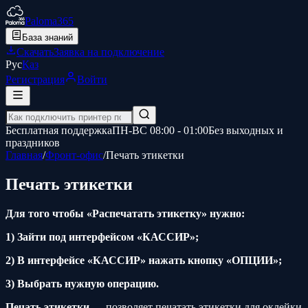
Paloma365
База знаний
Скачать
Заявка на подключение
Рус
Қаз
Регистрация
Войти
Бесплатная поддержка
ПН-ВС 08:00 - 01:00
Без выходных и
праздников
Главная
/
Фронт-офис
/
Печать этикетки
Печать этикетки
Для того чтобы «Распечатать этикетку» нужно:
1) Зайти под интерфейсом «КАССИР»;
2) В интерфейсе «КАССИР» нажать кнопку «ОПЦИИ»;
3) Выбрать нужную операцию.
Печать этикетки
— позволяет печатать этикетки для оклейки