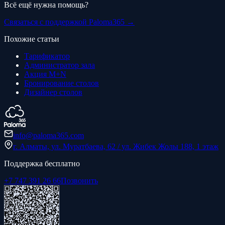
Всё ещё нужна помощь?
Связаться с поддержкой Paloma365 →
Похожие статьи
Тарификатор
Администратор зала
Акция M+N
Бронирование столов
Дизайнер столов
info@paloma365.com
г. Алматы, ул. Муратбаева, 62 / ул. Жибек Жолы 188, 1 этаж
Поддержка бесплатно
+7 747 391 26 66
Позвонить