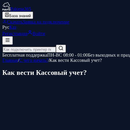
Paloma365
База знаний
Скачать
Заявка на подключение
Рус
Қаз
Регистрация
Войти
Бесплатная поддержка
ПН-ВС 08:00 - 01:00
Без выходных и пра
Главная
/
С чего начать?
/
Как вести Кассовый учет?
Как вести Кассовый учет?