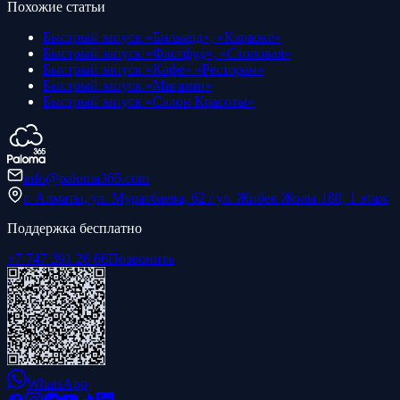
Похожие статьи
Быстрый запуск «Бильярд», «Караоке»
Быстрый запуск «Фастфуд», «Столовая»
Быстрый запуск «Кафе» «Ресторан»
Быстрый запуск «Магазин»
Быстрый запуск «Салон Красоты»
info@paloma365.com
г. Алматы, ул. Муратбаева, 62 / ул. Жибек Жолы 188, 1 этаж
Поддержка бесплатно
+7 747 391 26 66
Позвонить
WhatsApp