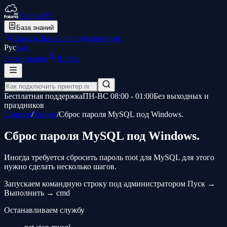
Paloma365
База знаний
Скачать
Заявка на подключение
Рус
Қаз
Регистрация
Войти
Бесплатная поддержка
ПН-ВС 08:00 - 01:00
Без выходных и
праздников
Главная
/
Разное
/
Сброс пароля MySQL под Windows.
Сброс пароля MySQL под Windows.
Иногда требуется сбросить пароль root для MySQL для этого
нужно сделать несколько шагов.
Запускаем командную строку под администратором Пуск →
Выполнить → cmd
Останавливаем службу