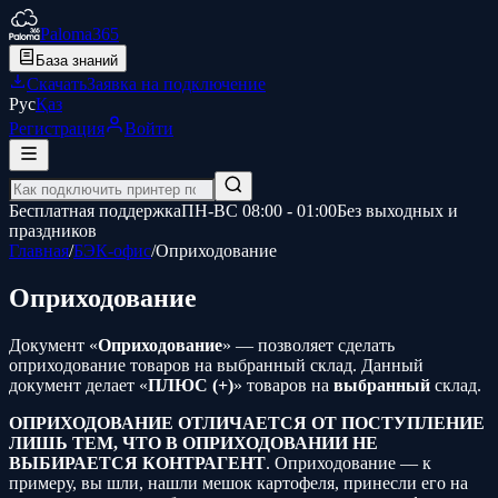
Paloma365
База знаний
Скачать
Заявка на подключение
Рус
Қаз
Регистрация
Войти
Бесплатная поддержка
ПН-ВС 08:00 - 01:00
Без выходных и
праздников
Главная
/
БЭК-офис
/
Оприходование
Оприходование
Документ «
Оприходование
» — позволяет сделать
оприходование товаров на выбранный склад. Данный
документ делает «
ПЛЮС (+)
» товаров на
выбранный
склад.
ОПРИХОДОВАНИЕ ОТЛИЧАЕТСЯ ОТ ПОСТУПЛЕНИЕ
ЛИШЬ ТЕМ, ЧТО В ОПРИХОДОВАНИИ НЕ
ВЫБИРАЕТСЯ КОНТРАГЕНТ
. Оприходование — к
примеру, вы шли, нашли мешок картофеля, принесли его на