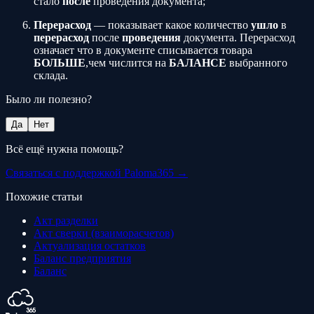
стало
после
проведения документа;
Перерасход
— показывает какое количество
ушло
в
перерасход
после
проведения
документа. Перерасход
означает что в документе списывается товара
БОЛЬШЕ
,чем числится на
БАЛАНСЕ
выбранного
склада.
Было ли полезно?
Да
Нет
Всё ещё нужна помощь?
Связаться с поддержкой Paloma365 →
Похожие статьи
Акт разделки
Акт сверки (взаиморасчетов)
Актуализация остатков
Баланс предприятия
Баланс