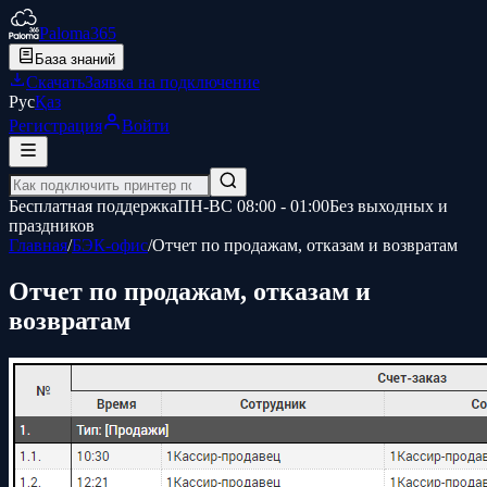
Paloma365
База знаний
Скачать
Заявка на подключение
Рус
Қаз
Регистрация
Войти
Бесплатная поддержка
ПН-ВС 08:00 - 01:00
Без выходных и
праздников
Главная
/
БЭК-офис
/
Отчет по продажам, отказам и возвратам
Отчет по продажам, отказам и
возвратам