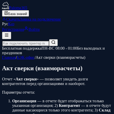
Paloma365
База знаний
Скачать
Заявка на подключение
Рус
Қаз
Регистрация
Войти
Бесплатная поддержка
ПН-ВС 08:00 - 01:00
Без выходных и
праздников
Главная
/
БЭК-офис
/
Акт сверки (взаиморасчеты)
Акт сверки (взаиморасчеты)
Отчет «
Акт сверки
» — позволяет увидеть долги
контрагентов перед организациями и наоборот.
Параметры отчета:
Организация
— в отчете будет отображаться только
указанная организация; 2)
Контрагент
— в отчете будут
данные касающиеся только этого контрагента; 3)
Склад