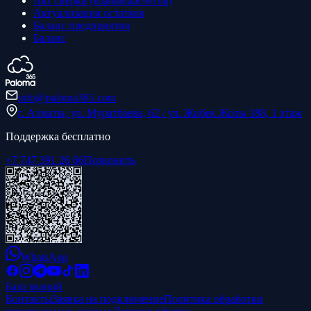
Акт сверки (взаиморасчетов)
Актуализация остатков
Баланс предприятия
Баланс
info@paloma365.com
г. Алматы, ул. Муратбаева, 62 / ул. Жибек Жолы 188, 1 этаж
Поддержка бесплатно
+7 747 391 26 66
Позвонить
WhatsApp
База знаний
Контакты
Заявка на подключение
Политика обработки