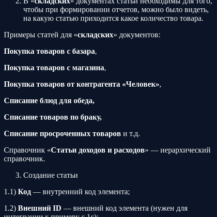
В «
складских
» документах статьи необходимы для того,
чтобы при формировании отчетов, можно было видеть,
на какую статью приходится какое количество товара.
Примеры статей для «
складских
» документов:
Покупка товаров с базара
,
Покупка товаров с магазина
,
Покупка товаров от контрагента «Человек»
,
Списание блюд для обеда,
Списание товаров по браку,
Списание просроченных товаров
и т.д.
Справочник «
Статьи доходов и расходов
» — иерархический
справочник.
Создание статьи
1.1)
Код
— внутренний код элемента;
1.2)
Внешний ID
— внешний код элемента (нужен для
интеграции к примеру с 1с);