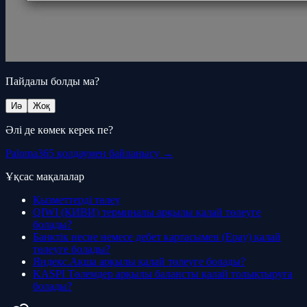
Пайдалы болды ма?
Иә
Жоқ
Әлі де көмек керек пе?
Paloma365 қолдаумен байланысу →
Ұқсас мақалалар
Қызметтерді төлеу
QIWI (КИВИ) терминалы арқылы қалай төлеуге
болады?
Банктік несие немесе дебет картасымен (Epay) қалай
төлеуге болады?
Яндекс.Ақша арқылы қалай төлеуге болады?
KASPI Төлемдер арқылы балансты қалай толықтыруға
болады?