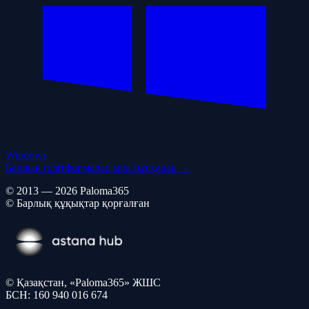
Windows
Барлық платформалар мен нұсқалар →
© 2013 — 2026 Paloma365
© Барлық құқықтар қорғалған
© Қазақстан, «Paloma365» ЖШС
БСН: 160 940 016 674