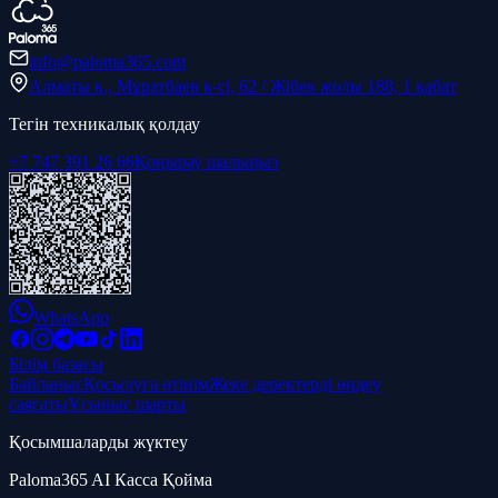
info@paloma365.com
Алматы қ., Мұратбаев к-сі, 62 / Жібек жолы 188, 1 қабат
Тегін техникалық қолдау
+7 747 391 26 66
Қоңырау шалыңыз
WhatsApp
Білім базасы
Байланыс
Қосылуға өтінім
Жеке деректерді өңдеу
саясаты
Ұсыныс шарты
Қосымшаларды жүктеу
Paloma365 AI Касса Қойма