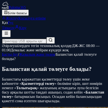
Paloma365
Білім базасы
Жүктеу
Қосылуға өтінім
Қаз
Рус
Тіркелу
Кіру
Әзірлеушілерден тегін техникалық қолдау
ДЖ-ЖС 08:00 —
01:00
Демалыс және мейрам күндері жоқ
Басты бет
/
Жазылым және төлем
/
Баланстан қалай төлеуге
болады?
Баланстан қалай төлеуге болады?
Баланстағы қаражаттан қызметтерді төлеу үшін жеке
кабинетте «
Қызметтерді төлеу
» бөліміне кіріп, шот нөмірін
немесе «
Толығырақ
» жазуының астындағы лупа белгісін
басу арқылы шотты таңдап ашыңыз, содан кейін «
Баланстан
төлеу
» батырмасын басыңыз. Осыдан кейін балансыңыздан
қажетті сома есептен шығарылады.