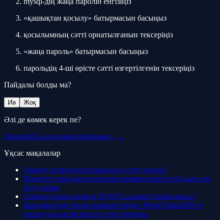
mysql-дің жаңа паролін енгізіңіз
«қашықтан қосылу» батырмасын басыңыз
қосылымның сәтті орнатылғанын тексеріңіз
«жаңа пароль» батырмасын басыңыз
парольдің 4-ші өрісте сәтті өзгертілгенін тексеріңіз
Пайдалы болды ма?
Иә
Жоқ
Әлі де көмек керек пе?
Paloma365 қолдаумен байланысу →
Ұқсас мақалалар
Орнату кезінде қате шықса не істеу керек?
Принтер үшін қағаз өлшемі параметрлері кетіп қалса не
істеу керек
Серверді жою кезінде MySQL қызметі жойылмаса?
Брандмауэрде басқа компьютерден Mysql MariaDB-ге
қосылуды қалай рұқсат етуге болады