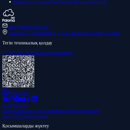
Umag-тан тауарларды Paloma365-ке импорттау
info@paloma365.com
Алматы қ., Мұратбаев к-сі, 62 / Жібек жолы 188, 1 қабат
Тегін техникалық қолдау
+7 747 391 26 66
Қоңырау шалыңыз
WhatsApp
Білім базасы
Байланыс
Қосылуға өтінім
Жеке деректерді өңдеу
саясаты
Ұсыныс шарты
Қосымшаларды жүктеу