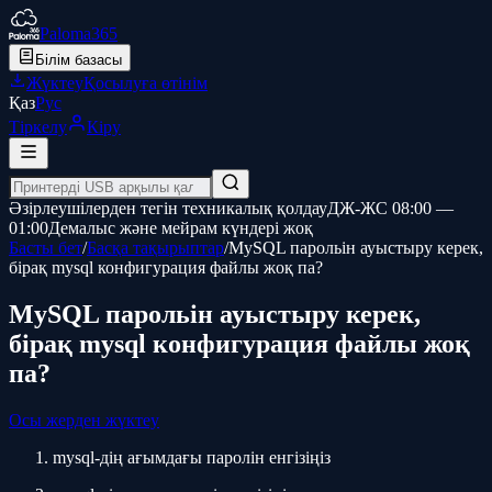
Paloma365
Білім базасы
Жүктеу
Қосылуға өтінім
Қаз
Рус
Тіркелу
Кіру
Әзірлеушілерден тегін техникалық қолдау
ДЖ-ЖС 08:00 —
01:00
Демалыс және мейрам күндері жоқ
Басты бет
/
Басқа тақырыптар
/
MySQL парольін ауыстыру керек,
бірақ mysql конфигурация файлы жоқ па?
MySQL парольін ауыстыру керек,
бірақ mysql конфигурация файлы жоқ
па?
Осы жерден жүктеу
mysql-дің ағымдағы паролін енгізіңіз