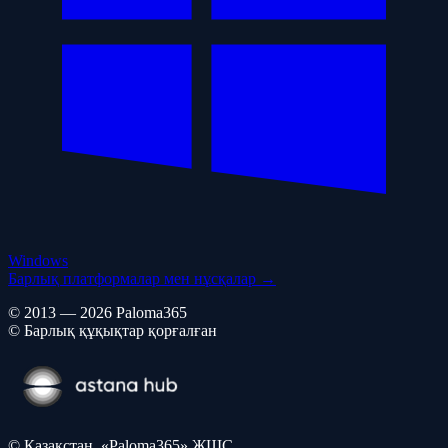
Windows
Барлық платформалар мен нұсқалар →
© 2013 — 2026 Paloma365
© Барлық құқықтар қорғалған
© Қазақстан, «Paloma365» ЖШС