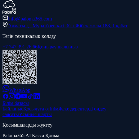
info@paloma365.com
Алматы қ., Мұратбаев к-сі, 62 / Жібек жолы 188, 1 қабат
Тегін техникалық қолдау
+7 747 391 26 66
Қоңырау шалыңыз
WhatsApp
Білім базасы
Байланыс
Қосылуға өтінім
Жеке деректерді өңдеу
саясаты
Ұсыныс шарты
Қосымшаларды жүктеу
Paloma365 AI Касса Қойма