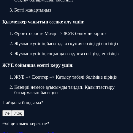
Бетті жаңартыңыз
Қызметкер уақытын есепке алу үшін:
Фронт-офисте Мәзір –> ЖУЕ бөліміне кіріңіз
Жұмыс күнінің басында өз құпия сөзіңізді енгізіңіз
Жұмыс күнінің соңында өз құпия сөзіңізді енгізіңіз
ЖУЕ бойынша есепті көру үшін:
ЖУЕ –> Есептер –> Қатысу табелі бөліміне кіріңіз
Кезеңді немесе ауысымды таңдап, Қалыптастыру
батырмасын басыңыз
Пайдалы болды ма?
Иә
Жоқ
Әлі де көмек керек пе?