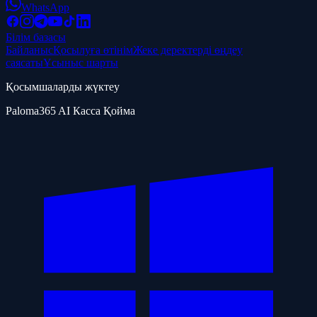
WhatsApp
Білім базасы
Байланыс
Қосылуға өтінім
Жеке деректерді өңдеу
саясаты
Ұсыныс шарты
Қосымшаларды жүктеу
Paloma365 AI Касса Қойма