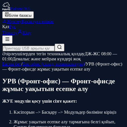
Paloma365
Білім базасы
Жүктеу
Қосылуға өтінім
Қаз
Рус
Тіркелу
Кіру
Әзірлеушілерден тегін техникалық қолдау
ДЖ-ЖС 08:00 —
01:00
Демалыс және мейрам күндері жоқ
Басты бет
/
Бэк-офис (склад, номенклатура)
/
УРВ (Фронт-офис)
— Фронт-офисде жұмыс уақытын есепке алу
УРВ (Фронт-офис) — Фронт-офисде
жұмыс уақытын есепке алу
ЖУЕ модулін қосу үшін сізге қажет:
Кәсіпорын –> Басқару –> Модульдер бөліміне кіріңіз
Жұмыс уақытын есепке алу тармағына белгі қойып,
Сақтау батырмасын басыңыз