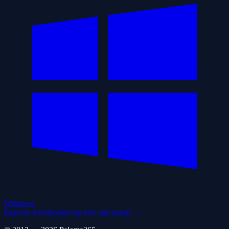
Windows
Барлық платформалар мен нұсқалар →