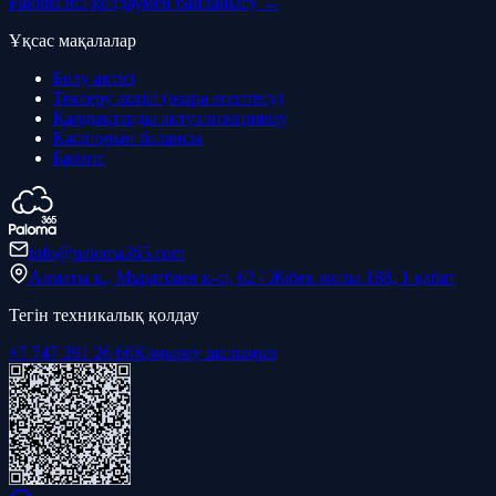
Paloma365 қолдаумен байланысу →
Ұқсас мақалалар
Бөлу актісі
Тексеру актісі (өзара есептесу)
Қалдықтарды актуализациялау
Кәсіпорын балансы
Баланс
info@paloma365.com
Алматы қ., Мұратбаев к-сі, 62 / Жібек жолы 188, 1 қабат
Тегін техникалық қолдау
+7 747 391 26 66
Қоңырау шалыңыз