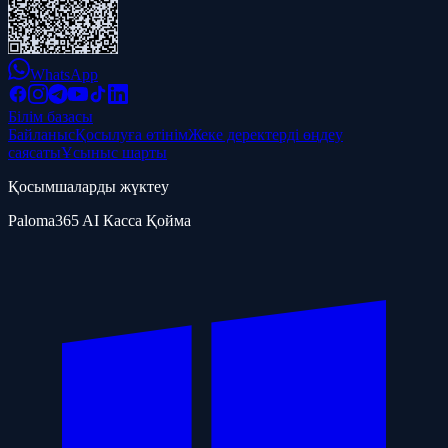
WhatsApp
Білім базасы
Байланыс
Қосылуға өтінім
Жеке деректерді өңдеу
саясаты
Ұсыныс шарты
Қосымшаларды жүктеу
Paloma365 AI Касса Қойма