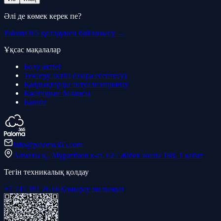
Әлі де көмек керек пе?
Paloma365 қолдаумен байланысу →
Ұқсас мақалалар
Бөлу актісі
Тексеру актісі (өзара есептесу)
Қалдықтарды актуализациялау
Кәсіпорын балансы
Баланс
info@paloma365.com
Алматы қ., Мұратбаев к-сі, 62 / Жібек жолы 188, 1 қабат
Тегін техникалық қолдау
+7 747 391 26 66
Қоңырау шалыңыз