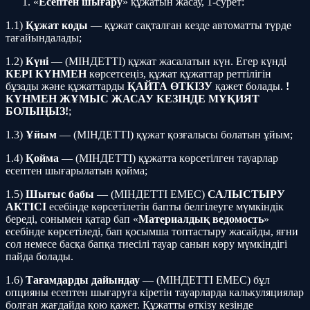
«
Есептен шығару
» құжатын жасау, 1-сурет:
1.1)
Құжат коды
— құжат сақталған кезде автоматты түрде
тағайындалады;
1.2)
Күні
— (МІНДЕТТІ) құжат жасалатын күн. Егер күнді
КЕРІ КҮНМЕН
көрсетсеңіз, құжат құжаттар реттілігін
бұзады және құжаттарды
ҚАЙТА ӨТКІЗУ
қажет болады.
!
КҮНМЕН ЖҰМЫС ЖАСАУ КЕЗІНДЕ МҰҚИЯТ
БОЛЫҢЫЗ!
;
1.3)
Ұйым
— (МІНДЕТТІ) құжат қозғалысы болатын ұйым;
1.4)
Қойма
— (МІНДЕТТІ) құжатта көрсетілген тауарлар
есептен шығарылатын қойма;
1.5)
Шығыс бабы
— (МІНДЕТТІ ЕМЕС)
САЛЫСТЫРУ
АКТІСІ
есебінде көрсетілетін бапты белгілеуге мүмкіндік
береді, сонымен қатар бап «
Материалдық ведомость
»
есебінде көрсетіледі, бап қосымша топтастыру жасайды, яғни
сол немесе басқа бапқа тиесілі тауар санын көру мүмкіндігі
пайда болады.
1.6)
Тағамдарды дайындау
— (МІНДЕТТІ ЕМЕС) бұл
опцияны есептен шығаруға кіретін тауарларда калькуляциялар
болған жағдайда қою қажет. Құжатты өткізу кезінде