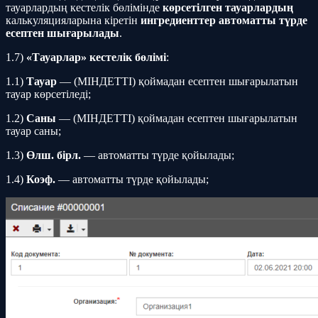
тауарлардың кестелік бөлімінде
көрсетілген
тауарлардың
калькуляцияларына кіретін
ингредиенттер
автоматты түрде
есептен шығарылады
.
1.7)
«Тауарлар» кестелік бөлімі
:
1.1)
Тауар
— (МІНДЕТТІ) қоймадан есептен шығарылатын
тауар көрсетіледі;
1.2)
Саны
— (МІНДЕТТІ) қоймадан есептен шығарылатын
тауар саны;
1.3)
Өлш. бірл.
— автоматты түрде қойылады;
1.4)
Коэф.
— автоматты түрде қойылады;