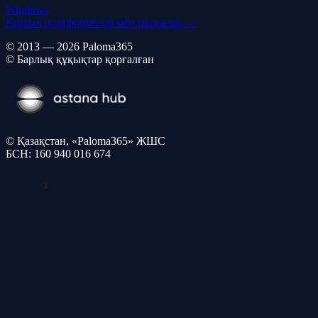
Windows
Барлық платформалар мен нұсқалар →
© 2013 — 2026 Paloma365
© Барлық құқықтар қорғалған
© Қазақстан, «Paloma365» ЖШС
БСН: 160 940 016 674