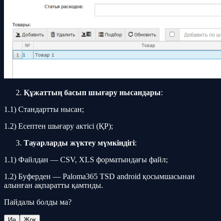
Құжаттың басып шығару нысандары
:
1.1) Стандартты нысан;
1.2) Есептен шығару актісі (ҚР);
Тауарларды жүктеу мүмкіндігі
:
1.1) Файлдан — CSV, XLS форматындағы файл;
1.2) Буферден — Paloma365 TSD android қосымшасынан
алынған ақпаратты қамтиды.
Пайдалы болды ма?
Иә
Жоқ