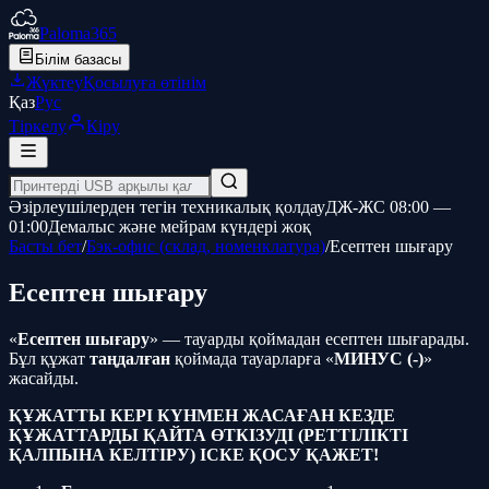
Paloma365
Білім базасы
Жүктеу
Қосылуға өтінім
Қаз
Рус
Тіркелу
Кіру
Әзірлеушілерден тегін техникалық қолдау
ДЖ-ЖС 08:00 —
01:00
Демалыс және мейрам күндері жоқ
Басты бет
/
Бэк-офис (склад, номенклатура)
/
Есептен шығару
Есептен шығару
«
Есептен шығару
» — тауарды қоймадан есептен шығарады.
Бұл құжат
таңдалған
қоймада тауарларға «
МИНУС (-)
»
жасайды.
ҚҰЖАТТЫ КЕРІ КҮНМЕН ЖАСАҒАН КЕЗДЕ
ҚҰЖАТТАРДЫ ҚАЙТА ӨТКІЗУДІ (РЕТТІЛІКТІ
ҚАЛПЫНА КЕЛТІРУ) ІСКЕ ҚОСУ ҚАЖЕТ!