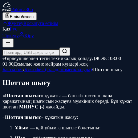
Paloma365
Білім базасы
Жүктеу
Қосылуға өтінім
Қаз
Рус
Тіркелу
Кіру
Әзірлеушілерден тегін техникалық қолдау
ДЖ-ЖС 08:00 —
01:00
Демалыс және мейрам күндері жоқ
Басты бет
/
Бэк-офис (склад, номенклатура)
/
Шоттан шығу
Шоттан шығу
«
Шоттан шығыс
» құжаты — банктік шоттан ақша
қаражатының шығысын жасауға мүмкіндік береді. Бұл құжат
шоттан
МИНУС (-)
жасайды.
«
Шоттан шығыс
» құжатын жасау:
Ұйым
— қай ұйымға шығыс болатыны;