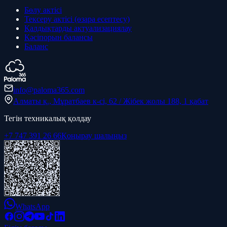
Бөлу актісі
Тексеру актісі (өзара есептесу)
Қалдықтарды актуализациялау
Кәсіпорын балансы
Баланс
info@paloma365.com
Алматы қ., Мұратбаев к-сі, 62 / Жібек жолы 188, 1 қабат
Тегін техникалық қолдау
+7 747 391 26 66
Қоңырау шалыңыз
WhatsApp