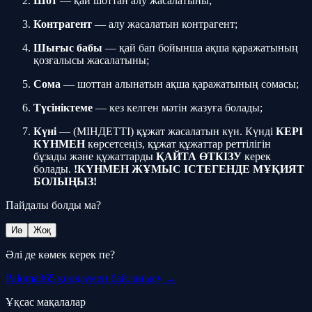
Шот
— қай шоттан алу жасалатыны;
Контрагент
— алу жасалатын контрагент;
Шығыс бабы
— қай бап бойынша ақша қаражатының
қозғалысы жасалатыны;
Сома
— шоттан алынатын ақша қаражатының сомасы;
Түсініктеме
— кез келген мәтін жазуға болады;
Күні
— (МІНДЕТТІ) құжат жасалатын күн. Күнді
КЕРІ
КҮНМЕН
көрсетсеңіз, құжат құжаттар реттілігін
бұзады және құжаттарды
ҚАЙТА ӨТКІЗУ
керек
болады.
!КҮНМЕН ЖҰМЫС ІСТЕГЕНДЕ МҰҚИЯТ
БОЛЫҢЫЗ!
Пайдалы болды ма?
Иә
Жоқ
Әлі де көмек керек пе?
Paloma365 қолдаумен байланысу →
Ұқсас мақалалар