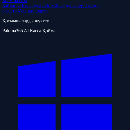
Білім базасы
Байланыс
Қосылуға өтінім
Жеке деректерді өңдеу
саясаты
Ұсыныс шарты
Қосымшаларды жүктеу
Paloma365 AI Касса Қойма