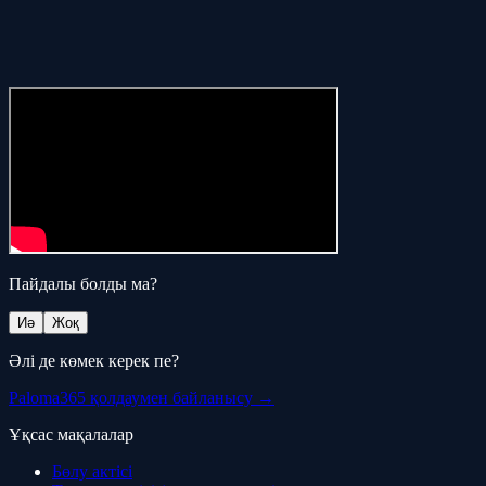
Пайдалы болды ма?
Иә
Жоқ
Әлі де көмек керек пе?
Paloma365 қолдаумен байланысу →
Ұқсас мақалалар
Бөлу актісі