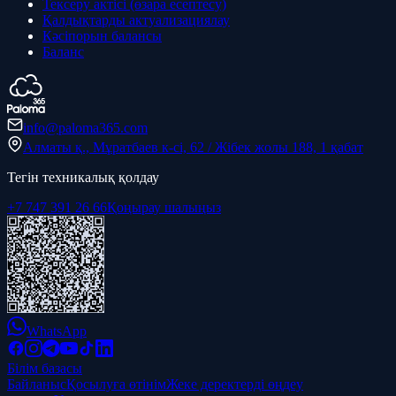
Тексеру актісі (өзара есептесу)
Қалдықтарды актуализациялау
Кәсіпорын балансы
Баланс
info@paloma365.com
Алматы қ., Мұратбаев к-сі, 62 / Жібек жолы 188, 1 қабат
Тегін техникалық қолдау
+7 747 391 26 66
Қоңырау шалыңыз
WhatsApp
Білім базасы
Байланыс
Қосылуға өтінім
Жеке деректерді өңдеу