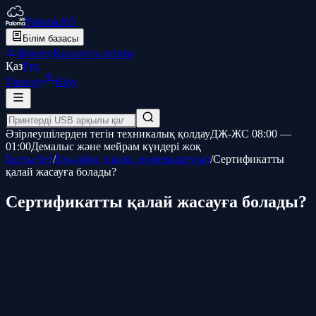
Paloma365
Білім базасы
Жүктеу
Қосылуға өтінім
Қаз
Рус
Тіркелу
Кіру
Әзірлеушілерден тегін техникалық қолдау
ДЖ-ЖС 08:00 —
01:00
Демалыс және мейрам күндері жоқ
Басты бет
/
Бэк-офис (склад, номенклатура)
/
Сертификатты
қалай жасауға болады?
Сертификатты қалай жасауға болады?