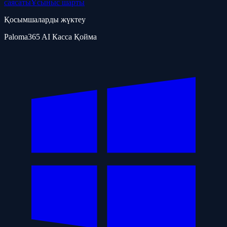
саясаты
Ұсыныс шарты
Қосымшаларды жүктеу
Paloma365 AI Касса Қойма