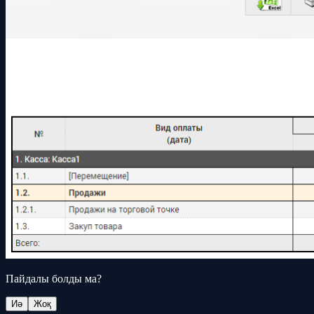
Пайдалы болды ма?
Иә
Жоқ