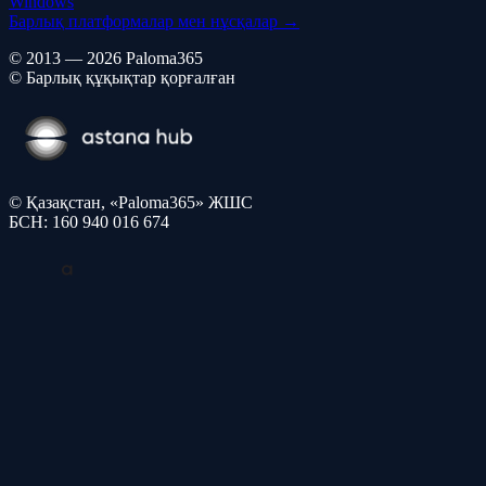
Windows
Барлық платформалар мен нұсқалар →
© 2013 — 2026 Paloma365
© Барлық құқықтар қорғалған
© Қазақстан, «Paloma365» ЖШС
БСН: 160 940 016 674