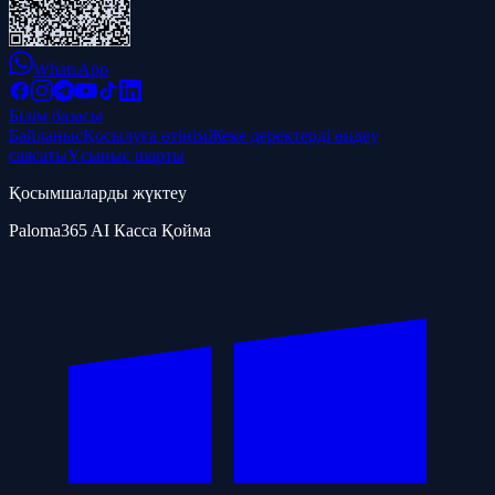
WhatsApp
Білім базасы
Байланыс
Қосылуға өтінім
Жеке деректерді өңдеу
саясаты
Ұсыныс шарты
Қосымшаларды жүктеу
Paloma365 AI Касса Қойма