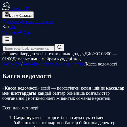
Paloma365
Білім базасы
Жүктеу
Қосылуға өтінім
Қаз
Рус
Тіркелу
Кіру
Әзірлеушілерден тегін техникалық қолдау
ДЖ-ЖС 08:00 —
01:00
Демалыс және мейрам күндері жоқ
Басты бет
/
Бэк-офис (склад, номенклатура)
/
Касса ведомості
Касса ведомості
«
Касса ведомості
» есебі — көрсетілген кезең ішінде
кассалар
мен
шоттардағы
қандай баптар бойынша қозғалыстар
болғанының нәтижесіндегі жиынтық соманы көрсетеді.
Есеп параметрлері:
Сауда нүктесі
— көрсетілген сауда нүктесімен
байланысты кассалар мен баптар бойынша деректер