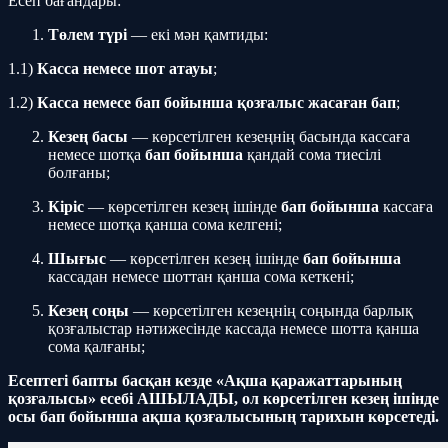
Есеп бағандары:
Төлем түрі
— екі мән қамтиды:
1.1)
Касса немесе шот атауы
;
1.2)
Касса немесе бап бойынша қозғалыс жасаған бап
;
Кезең басы
— көрсетілген кезеңнің басында кассаға
немесе шотқа
бап бойынша
қандай сома тиесілі
болғаны;
Кіріс
— көрсетілген кезең ішінде
бап бойынша
кассаға
немесе шотқа қанша сома келгені;
Шығыс
— көрсетілген кезең ішінде
бап бойынша
кассадан немесе шоттан қанша сома кеткені;
Кезең соңы
— көрсетілген кезеңнің соңында барлық
қозғалыстар нәтижесінде кассада немесе шотта қанша
сома қалғаны;
Есептегі бапты басқан кезде «Ақша қаражаттарының
қозғалысы» есебі АШЫЛАДЫ, ол көрсетілген кезең ішінде
осы бап бойынша ақша қозғалысының тарихын көрсетеді.