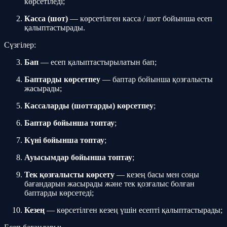
көрсетіледі;
Касса (шот)
— көрсетілген касса / шот бойынша есеп
қалыптастырады.
Сүзгілер:
Бап
— есеп қалыптастырылатын бап;
Баптарды көрсетпеу
— баптар бойынша қозғалысты
жасырады;
Кассаларды (шоттарды) көрсетпеу
;
Баптар бойынша топтау
;
Күні бойынша топтау
;
Ауысымдар бойынша топтау
;
Тек қозғалысты көрсету
— кезең басы мен соңы
бағандарын жасырады және тек қозғалыс болған
баптарды көрсетеді;
Кезең
— көрсетілген кезең үшін есепті қалыптастырады;