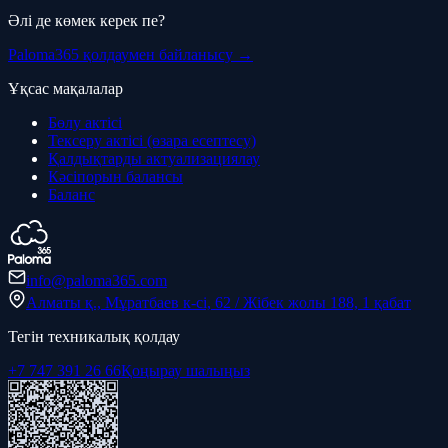
Әлі де көмек керек пе?
Paloma365 қолдаумен байланысу →
Ұқсас мақалалар
Бөлу актісі
Тексеру актісі (өзара есептесу)
Қалдықтарды актуализациялау
Кәсіпорын балансы
Баланс
info@paloma365.com
Алматы қ., Мұратбаев к-сі, 62 / Жібек жолы 188, 1 қабат
Тегін техникалық қолдау
+7 747 391 26 66
Қоңырау шалыңыз