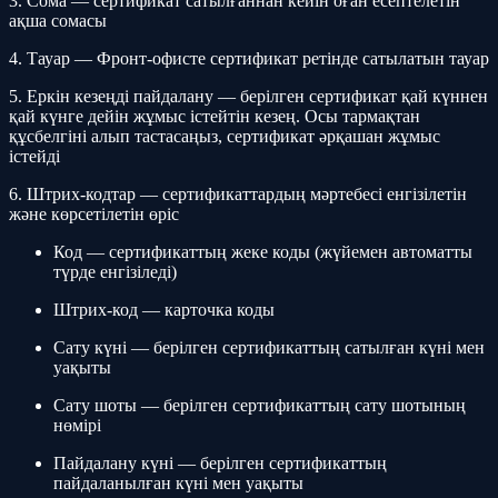
3. Сома — сертификат сатылғаннан кейін оған есептелетін
ақша сомасы
4. Тауар — Фронт-офисте сертификат ретінде сатылатын тауар
5. Еркін кезеңді пайдалану — берілген сертификат қай күннен
қай күнге дейін жұмыс істейтін кезең. Осы тармақтан
құсбелгіні алып тастасаңыз, сертификат әрқашан жұмыс
істейді
6. Штрих-кодтар — сертификаттардың мәртебесі енгізілетін
және көрсетілетін өріс
Код — сертификаттың жеке коды (жүйемен автоматты
түрде енгізіледі)
Штрих-код — карточка коды
Сату күні — берілген сертификаттың сатылған күні мен
уақыты
Сату шоты — берілген сертификаттың сату шотының
нөмірі
Пайдалану күні — берілген сертификаттың
пайдаланылған күні мен уақыты