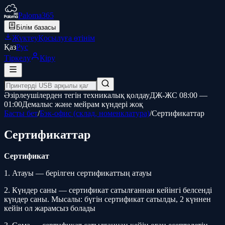
Paloma365
Білім базасы
Жүктеу
Қосылуға өтінім
Қаз
Рус
Тіркелу
Кіру
Әзірлеушілерден тегін техникалық қолдау
ДЖ-ЖС 08:00 —
01:00
Демалыс және мейрам күндері жоқ
Басты бет
/
Бэк-офис (склад, номенклатура)
/
Сертификаттар
Сертификаттар
Сертификат
1. Атауы — берілген сертификаттың атауы
2. Күндер саны — сертификат сатылғаннан кейінгі белсенді
күндер саны. Мысалы: бүгін сертификат сатылды, 2 күннен
кейін ол жарамсыз болады