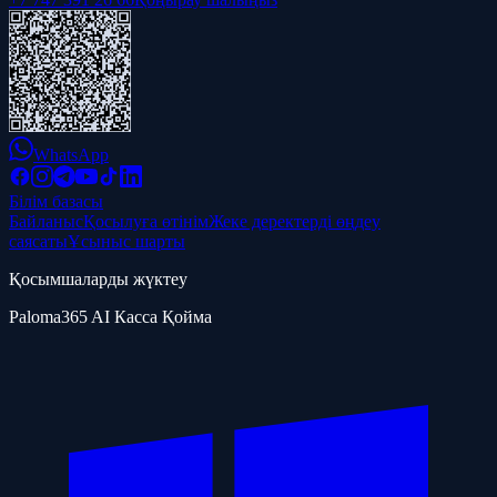
WhatsApp
Білім базасы
Байланыс
Қосылуға өтінім
Жеке деректерді өңдеу
саясаты
Ұсыныс шарты
Қосымшаларды жүктеу
Paloma365 AI Касса Қойма