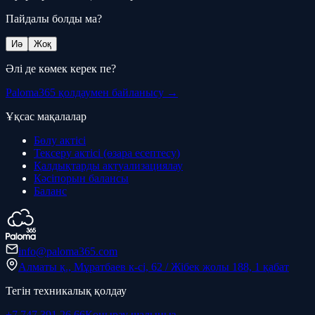
Пайдалы болды ма?
Иә
Жоқ
Әлі де көмек керек пе?
Paloma365 қолдаумен байланысу →
Ұқсас мақалалар
Бөлу актісі
Тексеру актісі (өзара есептесу)
Қалдықтарды актуализациялау
Кәсіпорын балансы
Баланс
info@paloma365.com
Алматы қ., Мұратбаев к-сі, 62 / Жібек жолы 188, 1 қабат
Тегін техникалық қолдау
+7 747 391 26 66
Қоңырау шалыңыз