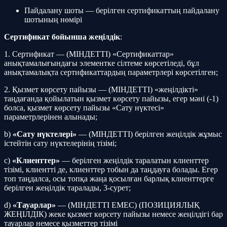
Пайдалану шоты — берілген сертификаттың пайдалану
шотының нөмірі
Сертификат бойынша жеңілдік
:
1. Сертификат — (МІНДЕТТІ) «Сертификаттар»
анықтамалығындағы элементке сілтеме көрсетіледі, бұл
анықтамалықта сертификаттардың параметрлері көрсетілген;
2. Қызмет көрсету пайызы — (МІНДЕТТІ) «жеңілдікті»
таңдағанда қойылатын қызмет көрсету пайызы, егер мәні (-1)
болса, қызмет көрсету пайызы «Сату нүктесі»
параметрлерінен алынады;
b)
«Сату нүктелері»
— (МІНДЕТТІ) берілген жеңілдік жұмыс
істейтін сату нүктелерінің тізімі;
c)
«Клиенттер»
— берілген жеңілдік таралатын клиенттер
тізімі, клиентті де, клиенттер тобын да таңдауға болады. Егер
топ таңдалса, осы топқа жаңа қосылған барлық клиенттерге
берілген жеңілдік таралады, 3-сурет;
d)
«Тауарлар»
— (МІНДЕТТІ ЕМЕС) (ПОЗИЦИЯЛЫҚ
ЖЕҢІЛДІК) жеке қызмет көрсету пайызы немесе жеңілдігі бар
тауарлар немесе қызметтер тізімі