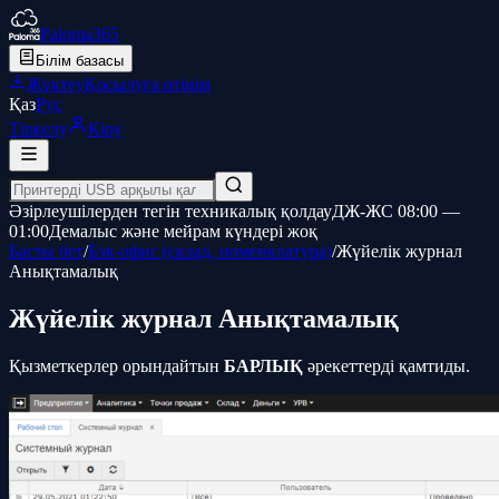
Paloma365
Білім базасы
Жүктеу
Қосылуға өтінім
Қаз
Рус
Тіркелу
Кіру
Әзірлеушілерден тегін техникалық қолдау
ДЖ-ЖС 08:00 —
01:00
Демалыс және мейрам күндері жоқ
Басты бет
/
Бэк-офис (склад, номенклатура)
/
Жүйелік журнал
Анықтамалық
Жүйелік журнал Анықтамалық
Қызметкерлер орындайтын
БАРЛЫҚ
әрекеттерді қамтиды.