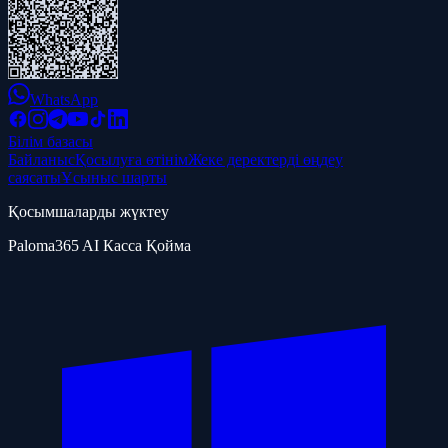
WhatsApp
Білім базасы
Байланыс
Қосылуға өтінім
Жеке деректерді өңдеу
саясаты
Ұсыныс шарты
Қосымшаларды жүктеу
Paloma365 AI Касса Қойма