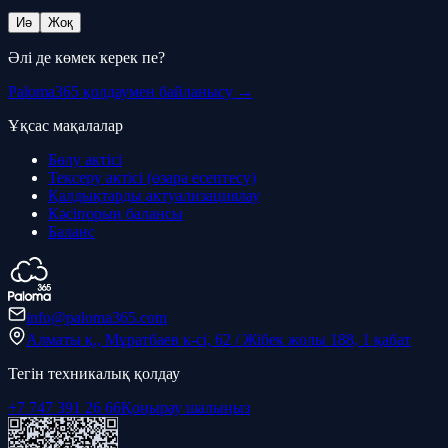
Иә
Жоқ
Әлі де көмек керек пе?
Paloma365 қолдаумен байланысу →
Ұқсас мақалалар
Бөлу актісі
Тексеру актісі (өзара есептесу)
Қалдықтарды актуализациялау
Кәсіпорын балансы
Баланс
info@paloma365.com
Алматы қ., Мұратбаев к-сі, 62 / Жібек жолы 188, 1 қабат
Тегін техникалық қолдау
+7 747 391 26 66
Қоңырау шалыңыз