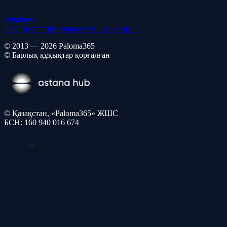
Windows
Барлық платформалар мен нұсқалар →
© 2013 — 2026 Paloma365
© Барлық құқықтар қорғалған
© Қазақстан, «Paloma365» ЖШС
БСН: 160 940 016 674