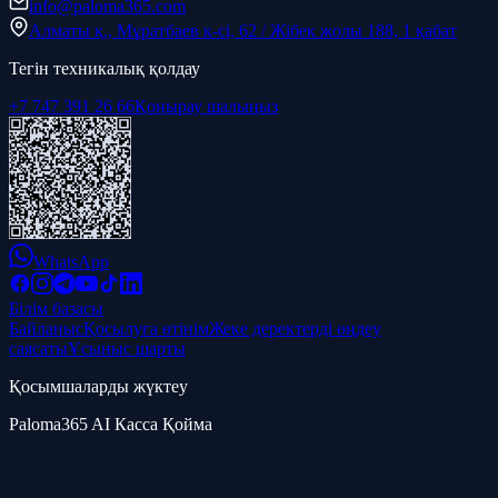
info@paloma365.com
Алматы қ., Мұратбаев к-сі, 62 / Жібек жолы 188, 1 қабат
Тегін техникалық қолдау
+7 747 391 26 66
Қоңырау шалыңыз
WhatsApp
Білім базасы
Байланыс
Қосылуға өтінім
Жеке деректерді өңдеу
саясаты
Ұсыныс шарты
Қосымшаларды жүктеу
Paloma365 AI Касса Қойма