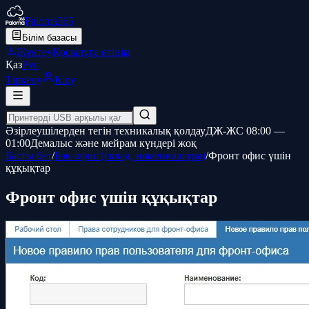
Paloma365
Білім базасы
Жүктеу
Қосылуға өтінім
Қаз
Рус
Тіркелу
Кіру
Әзірлеушілерден тегін техникалық қолдау
ДЖ-ЖС 08:00 —
01:00
Демалыс және мейрам күндері жоқ
Басты бет
/
Бэк-офис (склад, номенклатура)
/
Фронт офис үшін
құқықтар
Фронт офис үшін құқықтар