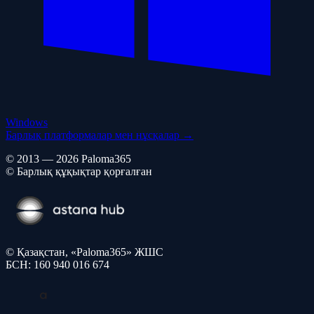
Windows
Барлық платформалар мен нұсқалар →
© 2013 — 2026 Paloma365
© Барлық құқықтар қорғалған
© Қазақстан, «Paloma365» ЖШС
БСН: 160 940 016 674