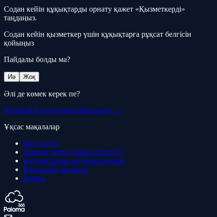
Содан кейін құқықтарды орнату қажет «Қызметкерді»
таңдаңыз.
Содан кейін қызметкер үшін құқықтарға рұқсат белгісін
қойыңыз
Пайдалы болды ма?
Иә
Жоқ
Әлі де көмек керек пе?
Paloma365 қолдаумен байланысу →
Ұқсас мақалалар
Бөлу актісі
Тексеру актісі (өзара есептесу)
Қалдықтарды актуализациялау
Кәсіпорын балансы
Баланс