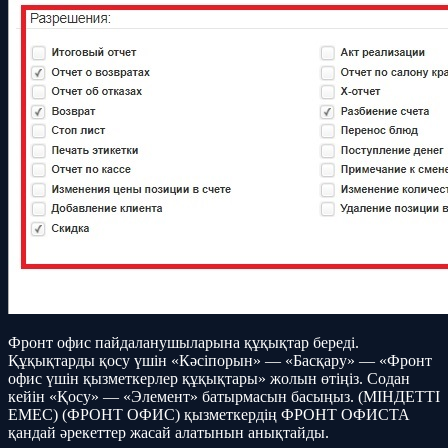
Фронт офис пайдаланушыларына құқықтар береді.
Құқықтарды қосу үшін «Кәсіпорын» — «Басқару» — «Фронт
офис үшін қызметкерлер құқықтары» жолын өтіңіз. Содан
кейін «Қосу» — «Элемент» батырмасын басыңыз. (МІНДЕТТІ
ЕМЕС) (ФРОНТ ОФИС) қызметкердің ФРОНТ ОФИСТА
қандай әрекеттер жасай алатынын анықтайды.