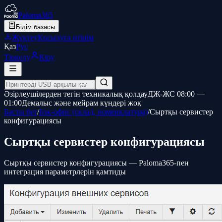
Paloma365
Білім базасы
Жүктеу
Қосылуға өтінім
Қаз
Рус
Тіркелу
Кіру
Әзірлеушілерден тегін техникалық қолдау
ДЖ-ЖС 08:00 —
01:00
Демалыс және мейрам күндері жоқ
Басты бет
/
Бэк-офис (склад, номенклатура)
/
Сыртқы сервистер
конфигурациясы
Сыртқы сервистер конфигурациясы
Сыртқы сервистер конфигурациясы — Paloma365-пен
интеграция параметрлерін қамтиды