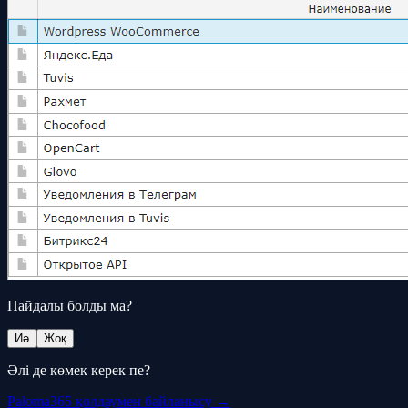
Пайдалы болды ма?
Иә
Жоқ
Әлі де көмек керек пе?
Paloma365 қолдаумен байланысу →