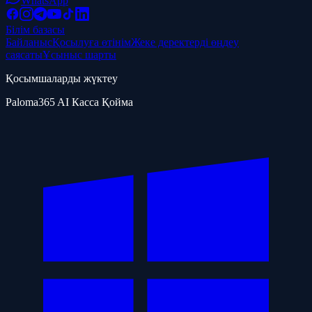
WhatsApp
Білім базасы
Байланыс
Қосылуға өтінім
Жеке деректерді өңдеу
саясаты
Ұсыныс шарты
Қосымшаларды жүктеу
Paloma365 AI Касса Қойма