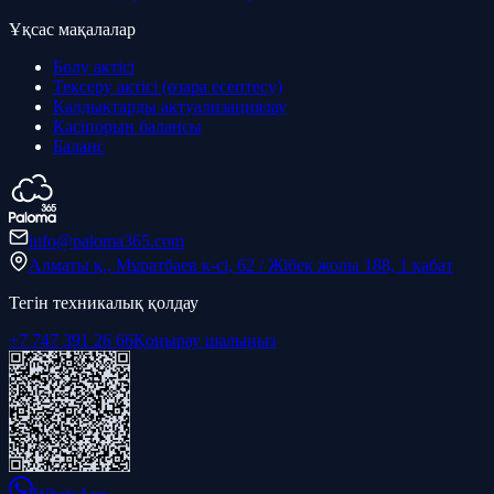
Ұқсас мақалалар
Бөлу актісі
Тексеру актісі (өзара есептесу)
Қалдықтарды актуализациялау
Кәсіпорын балансы
Баланс
info@paloma365.com
Алматы қ., Мұратбаев к-сі, 62 / Жібек жолы 188, 1 қабат
Тегін техникалық қолдау
+7 747 391 26 66
Қоңырау шалыңыз