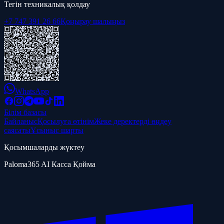
Тегін техникалық қолдау
+7 747 391 26 66
Қоңырау шалыңыз
WhatsApp
Білім базасы
Байланыс
Қосылуға өтінім
Жеке деректерді өңдеу
саясаты
Ұсыныс шарты
Қосымшаларды жүктеу
Paloma365 AI Касса Қойма