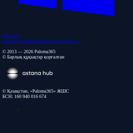
Windows
Барлық платформалар мен нұсқалар →
© 2013 — 2026 Paloma365
© Барлық құқықтар қорғалған
© Қазақстан, «Paloma365» ЖШС
БСН: 160 940 016 674