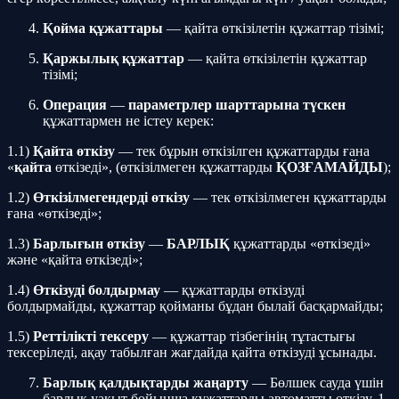
Қойма құжаттары
— қайта өткізілетін құжаттар тізімі;
Қаржылық құжаттар
— қайта өткізілетін құжаттар
тізімі;
Операция
—
параметрлер
шарттарына
түскен
құжаттармен не істеу керек:
1.1)
Қайта өткізу
— тек бұрын өткізілген құжаттарды ғана
«
қайта
өткізеді», (өткізілмеген құжаттарды
ҚОЗҒАМАЙДЫ
);
1.2)
Өткізілмегендерді өткізу
— тек өткізілмеген құжаттарды
ғана «өткізеді»;
1.3)
Барлығын өткізу
—
БАРЛЫҚ
құжаттарды «өткізеді»
және «қайта өткізеді»;
1.4)
Өткізуді болдырмау
— құжаттарды өткізуді
болдырмайды, құжаттар қойманы бұдан былай басқармайды;
1.5)
Реттілікті
тексеру
— құжаттар тізбегінің тұтастығы
тексеріледі, ақау табылған жағдайда қайта өткізуді ұсынады.
Барлық қалдықтарды жаңарту
— Бөлшек сауда үшін
барлық уақыт бойынша құжаттарды автоматты өткізу, 1