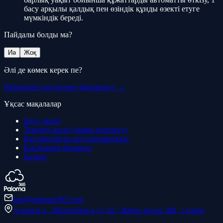
басу арқылы қалдық пен өзіндік құнды өзекті етуге
мүмкіндік береді.
Пайдалы болды ма?
Иә
Жоқ
Әлі де көмек керек пе?
Paloma365 қолдаумен байланысу →
Ұқсас мақалалар
Бөлу актісі
Тексеру актісі (өзара есептесу)
Қалдықтарды актуализациялау
Кәсіпорын балансы
Баланс
info@paloma365.com
Алматы қ., Мұратбаев к-сі, 62 / Жібек жолы 188, 1 қабат