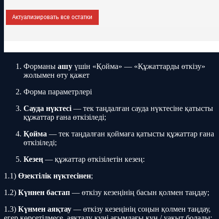
Форманы
ашу
үшін «Қойма» — «Құжаттарды өткізу»
жолымен өту қажет
Форма параметрлері
Сауда нүктесі
— тек таңдалған сауда нүктесіне қатысты
құжаттар ғана өткізіледі;
Қойма
— тек таңдалған қоймаға қатысты құжаттар ғана
өткізіледі;
Кезең
— құжаттар өткізілетін кезең:
1.1)
Өзектілік нүктесінен
;
1.2)
Күннен бастап
— өткізу кезеңінің басын қолмен таңдау;
1.3)
Күнмен аяқтау
— өткізу кезеңінің соңын қолмен таңдау,
егер көрсетілмесе, аяқталу күні ағымдағы күн / уақыт болады;