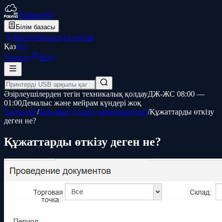
Paloma365
Білім базасы
Жүктеу
Қосылуға өтінім
Қаз
Рус
Тіркелу
Кіру
Әзірлеушілерден тегін техникалық қолдау
ДЖ-ЖС 08:00 —
01:00
Демалыс және мейрам күндері жоқ
Басты бет
/
Бэк-офис (склад, номенклатура)
/
Құжаттарды өткізу
деген не?
Құжаттарды өткізу деген не?